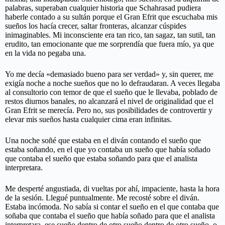
palabras, superaban cualquier historia que Schahrasad pudiera
haberle contado a su sultán porque el Gran Efrit que escuchaba mis
sueños los hacía crecer, saltar fronteras, alcanzar cúspides
inimaginables. Mi inconsciente era tan rico, tan sagaz, tan sutil, tan
erudito, tan emocionante que me sorprendía que fuera mío, ya que
en la vida no pegaba una.
Yo me decía «demasiado bueno para ser verdad» y, sin querer, me
exigía noche a noche sueños que no lo defraudaran. A veces llegaba
al consultorio con temor de que el sueño que le llevaba, poblado de
restos diurnos banales, no alcanzará el nivel de originalidad que el
Gran Efrit se merecía. Pero no, sus posibilidades de controvertir y
elevar mis sueños hasta cualquier cima eran infinitas.
Una noche soñé que estaba en el diván contando el sueño que
estaba soñando, en el que yo contaba un sueño que había soñado
que contaba el sueño que estaba soñando para que el analista
interpretara.
Me desperté angustiada, di vueltas por ahí, impaciente, hasta la hora
de la sesión. Llegué puntualmente. Me recosté sobre el diván.
Estaba incómoda. No sabía si contar el sueño en el que contaba que
soñaba que contaba el sueño que había soñado para que el analista
interpretara, ese sueño dentro de otro sueño dentro de otro sueño, o