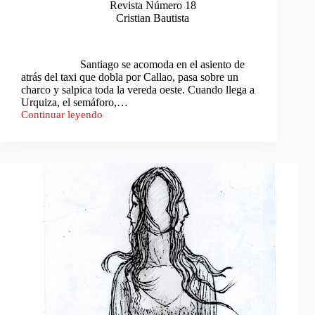
Revista Número 18
Cristian Bautista
Santiago se acomoda en el asiento de
atrás del taxi que dobla por Callao, pasa sobre un
charco y salpica toda la vereda oeste. Cuando llega a
Urquiza, el semáforo,…
Continuar leyendo
El
agua
que
se
escurre
entre
los
adoquines