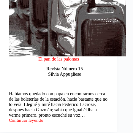
El pan de las palomas
Revista Número 15
Silvia Appugliese
Habíamos quedado con papá en encontrarnos cerca
de las boleterías de la estación, hacía bastante que no
lo veía. Llegué y miré hacia Federico Lacroze,
después hacia Guzmán; sabía que igual él iba a
verme primero, pronto escuché su voz…
Continuar leyendo
El
pan
de