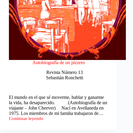
Autobiografía de un pizzero
Revista Número 13
Sebastián Ronchetti
El mundo en el que sé moverme, hablar y ganarme
la vida, ha desaparecido. (Autobiografía de un
viajante – John Cheever) Nací en Avellaneda en
1975. Los miembros de mi familia trabajaron de…
Continuar leyendo
Autobiografía
de
un