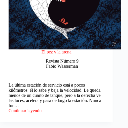
El pez y la arena
Revista Número 9
Fabio Wasserman
La última estación de servicio está a pocos
kilómetros, él lo sabe y baja la velocidad. Le queda
menos de un cuarto de tanque, pero a la derecha ve
las luces, acelera y pasa de largo la estación. Nunca
fue…
Continuar leyendo
El
pez
y
la