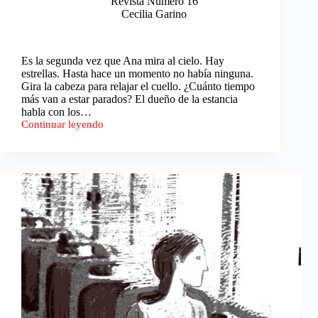
Revista Número 16
Cecilia Garino
Es la segunda vez que Ana mira al cielo. Hay
estrellas. Hasta hace un momento no había ninguna.
Gira la cabeza para relajar el cuello. ¿Cuánto tiempo
más van a estar parados? El dueño de la estancia
habla con los…
Continuar leyendo
La
estela
de
un
mundo
anterior