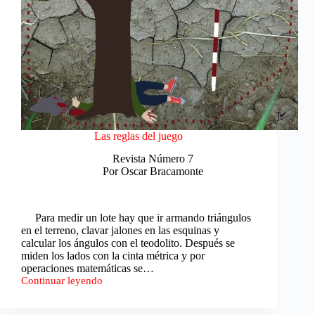
Las reglas del juego
Revista Número 7
Por Oscar Bracamonte
Para medir un lote hay que ir armando triángulos
en el terreno, clavar jalones en las esquinas y
calcular los ángulos con el teodolito. Después se
miden los lados con la cinta métrica y por
operaciones matemáticas se…
Continuar leyendo
Las
reglas
del