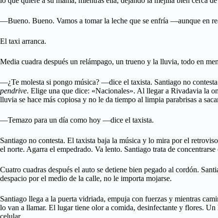
lo que quiere a su mamá; mientras ella, dejando la mejilla bien cerca de 
—Bueno. Bueno. Vamos a tomar la leche que se enfría —aunque en rea
El taxi arranca.
Media cuadra después un relámpago, un trueno y la lluvia, todo en me
—¿Te molesta si pongo música? —dice el taxista. Santiago no contesta. E
pendrive
. Elige una que dice: «Nacionales». Al llegar a Rivadavia la o
lluvia se hace más copiosa y no le da tiempo al limpia parabrisas a sacar
—Temazo para un día como hoy —dice el taxista.
Santiago no contesta. El taxista baja la música y lo mira por el retrov
el norte. Agarra el empedrado. Va lento. Santiago trata de concentrarse 
Cuatro cuadras después el auto se detiene bien pegado al cordón. Santia
despacio por el medio de la calle, no le importa mojarse.
Santiago llega a la puerta vidriada, empuja con fuerzas y mientras camin
lo van a llamar. El lugar tiene olor a comida, desinfectante y flores. 
celular.