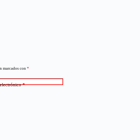
án marcados con
*
electrónico
*