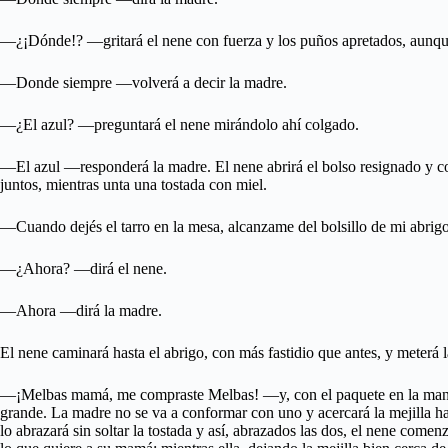
—¿¡Dónde!? —gritará el nene con fuerza y los puños apretados, aunq
—Donde siempre —volverá a decir la madre.
—¿El azul? —preguntará el nene mirándolo ahí colgado.
—El azul —responderá la madre. El nene abrirá el bolso resignado y con
juntos, mientras unta una tostada con miel.
—Cuando dejés el tarro en la mesa, alcanzame del bolsillo de mi abrigo
—¿Ahora? —dirá el nene.
—Ahora —dirá la madre.
El nene caminará hasta el abrigo, con más fastidio que antes, y meterá l
—¡Melbas mamá, me compraste Melbas! —y, con el paquete en la mano, co
grande. La madre no se va a conformar con uno y acercará la mejilla ha
lo abrazará sin soltar la tostada y así, abrazados las dos, el nene come