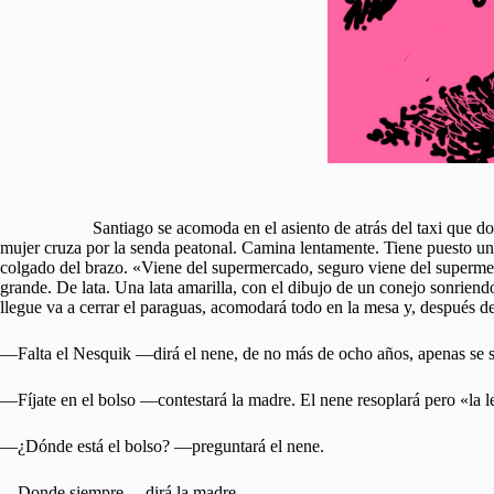
Santiago se acomoda en el asiento de atrás del taxi que dobla por C
mujer cruza por la senda peatonal. Camina lentamente. Tiene puesto un s
colgado del brazo. «Viene del supermercado, seguro viene del supermerc
grande. De lata. Una lata amarilla, con el dibujo de un conejo sonriend
llegue va a cerrar el paraguas, acomodará todo en la mesa y, después de 
—Falta el Nesquik —dirá el nene, de no más de ocho años, apenas se sie
—Fíjate en el bolso —contestará la madre. El nene resoplará pero «la 
—¿Dónde está el bolso? —preguntará el nene.
—Donde siempre —dirá la madre.