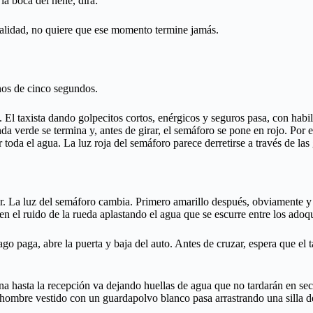
la boca del nene, dirá:
lidad, no quiere que ese momento termine jamás.
nos de cinco segundos.
l taxista dando golpecitos cortos, enérgicos y seguros pasa, con habilid
nda verde se termina y, antes de girar, el semáforo se pone en rojo. Po
 toda el agua. La luz roja del semáforo parece derretirse a través de las
isor. La luz del semáforo cambia. Primero amarillo después, obviamente y
en el ruido de la rueda aplastando el agua que se escurre entre los adoq
go paga, abre la puerta y baja del auto. Antes de cruzar, espera que el
a hasta la recepción va dejando huellas de agua que no tardarán en secar
Un hombre vestido con un guardapolvo blanco pasa arrastrando una silla 