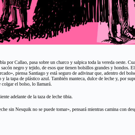
allao, pasa sobre un charco y salpica toda la vereda oeste. Cuando 
acón negro y tejido, de esos que tienen bolsillos grandes y hondos. El p
ado», piensa Santiago y está seguro de adivinar que, adentro del bolso
o y la tapa de plástico azul. También manteca, dulce de leche y, por su
colgar el bolso, lo llamará.
nte adelante de la taza de leche tibia.
leche sin Nesquik no se puede tomar», pensará mientras camina con des