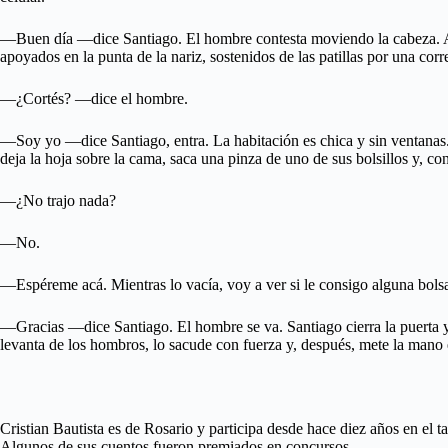
—Buen día —dice Santiago. El hombre contesta moviendo la cabeza. Alg
apoyados en la punta de la nariz, sostenidos de las patillas por una corr
—¿Cortés? —dice el hombre.
—Soy yo —dice Santiago, entra. La habitación es chica y sin ventanas.
deja la hoja sobre la cama, saca una pinza de uno de sus bolsillos y, co
—¿No trajo nada?
—No.
—Espéreme acá. Mientras lo vacía, voy a ver si le consigo alguna bolsa
—Gracias —dice Santiago. El hombre se va. Santiago cierra la puerta y,
levanta de los hombros, lo sacude con fuerza y, después, mete la mano e
Cristian Bautista es de Rosario y participa desde hace diez años en el 
Algunos de sus cuentos fueron premiados en concursos.