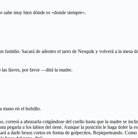
ue sabe muy bien dónde es «donde siempre».
 fastidio. Sacará de adentro el tarro de Nesquik y volverá a la mesa d
 las llaves, por favor —dirá la madre.
a mano en el bolsillo.
rrerá a abrazarla colgándose del cuello hasta que la madre se incline 
sta pegarla a los labios del nene. Aunque la posición le haga doler la
nzará a darle besos cortos en forma de golpecitos. Repiqueteando. Como si