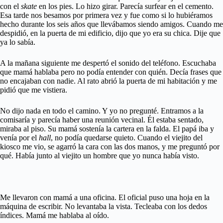
con el
skate
en los pies. Lo hizo girar. Parecía surfear en el cemento.
Esa tarde nos besamos por primera vez y fue como si lo hubiéramos
hecho durante los seis años que llevábamos siendo amigos. Cuando me
despidió, en la puerta de mi edificio, dijo que yo era su chica. Dije que
ya lo sabía.
A la mañana siguiente me despertó el sonido del teléfono. Escuchaba
que mamá hablaba pero no podía entender con quién. Decía frases que
no encajaban con nadie. Al rato abrió la puerta de mi habitación y me
pidió que me vistiera.
No dijo nada en todo el camino. Y yo no pregunté. Entramos a la
comisaría y parecía haber una reunión vecinal. Él estaba sentado,
miraba al piso. Su mamá sostenía la cartera en la falda. El papá iba y
venía por el
hall
, no podía quedarse quieto. Cuando el viejito del
kiosco me vio, se agarró la cara con las dos manos, y me preguntó por
qué. Había junto al viejito un hombre que yo nunca había visto.
Me llevaron con mamá a una oficina. El oficial puso una hoja en la
máquina de escribir. No levantaba la vista. Tecleaba con los dedos
índices. Mamá me hablaba al oído.