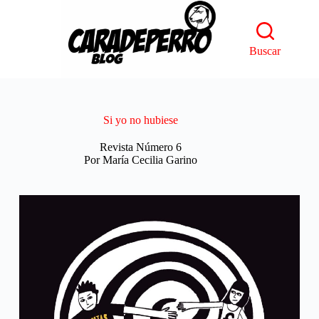
Saltar
al
contenido
Buscar
Si yo no hubiese
Revista Número 6
Por María Cecilia Garino