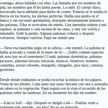
conmigo, ahora hablaba con ellas. Las llamaba por los nombres de
pila, los nombres que él les había puesto. Lo miré. El cuerpo flaco,
encorvado hacia adelante para darles de comer. Todavía se le notaba la
fuerza en los brazos, las piernas perfectas. Había una piedra en el
banco y me encontré apretándola, deseando absurdamente tirársela a
las palomas. Ellas se acercaban sin miedo. Una intentaba subirse a mis
zapatos, se patinaba y caía encima de las otras, y otra vez volvía a
intentarlo. Solté la piedra. Algunas palomas volaron y después
volvieron. Siempre vuelven. Papá me señaló una.
—Tiene esa manchita negra en la cabeza —me mostró. La paloma se
había acercado y comía de la mano de él—. ¿Sabés cuántas especies
de aves hay en el cementerio? Contá: palomas domésticas, palomas
picazuro, palomas torcaza, torcacita, músicos, benteveo, hornero,
calandria, zorzal colorado, renegrido, chingolos, pica buey, cotorras,
gorriones.
Desde donde estábamos se podía escuchar la música de los pájaros.
Venía de los árboles. Cada tanto una rama chocaba con otra y asomaba
un aleteo en la vegetación. Papá seguía con la vista el recorrido de las
palomas sobre las baldosas. En un momento les dijo mi nombre.
—Esta es Sofi —dijo. Después se dirigió a mí—. Podrías venir a
visitarme más seguido, ¿no hija? No es un reproche.