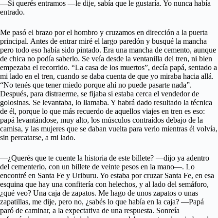
—Si querés entramos —le dije, sabía que le gustaría. Yo nunca había
entrado.
Me pasó el brazo por el hombro y cruzamos en dirección a la puerta
principal. Antes de entrar miré el largo paredón y busqué la mancha
pero todo eso había sido pintado. Era una mancha de cemento, aunque
de chica no podía saberlo. Se veía desde la ventanilla del tren, ni bien
empezaba el recorrido. “La casa de los muertos”, decía papá, sentado a
mi lado en el tren, cuando se daba cuenta de que yo miraba hacia allá.
“No tenés que tener miedo porque ahí no puede pasarte nada”.
Después, para distraerme, se fijaba si estaba cerca el vendedor de
golosinas. Se levantaba, lo llamaba. Y habrá dado resultado la técnica
de él, porque lo que más recuerdo de aquellos viajes en tren es eso:
papá levantándose, muy alto, los músculos contraídos debajo de la
camisa, y las mujeres que se daban vuelta para verlo mientras él volvía,
sin percatarse, a mi lado.
—¿Querés que te cuente la historia de este billete? —dijo ya adentro
del cementerio, con un billete de veinte pesos en la mano—. Lo
encontré en Santa Fe y Uriburu. Yo estaba por cruzar Santa Fe, en esa
esquina que hay una confitería con helechos, y al lado del semáforo,
¿qué veo? Una caja de zapatos. Me hago de unos zapatos o unas
zapatillas, me dije, pero no, ¿sabés lo que había en la caja? —Papá
paró de caminar, a la expectativa de una respuesta. Sonreía