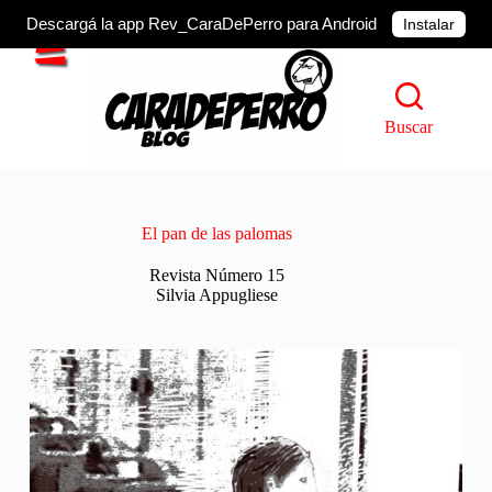
Descargá la app Rev_CaraDePerro para Android
Instalar
Saltar
al
contenido
Buscar
El pan de las palomas
Revista Número 15
Silvia Appugliese