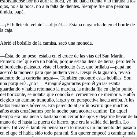
esforzándose por no abrir la boca, yo me daba cuenta y lo miraba a los
ojos, no a la boca, no a la falta de dientes. Siempre fue una persona
tímida, papá.
—¡El billete de veinte! —dijo él—. Estaba enganchado en el borde de
la caja.
Abrió el bolsillo de la camisa, sacó una moneda.
—Ésta, de un peso, estaba en el cruce de las vías del San Martín.
Primero creí que era un botón, porque estaba llena de tierra, pero tenía
el bordecito plateado, viste el bordecito éste, que brillaba —papá me
acercó la moneda para que pudiera verla. Después la guardó, revisó
adentro de la carterita negra—. También encontré estas hebillas. Son
una porquería, ¿no? —Amagué agarrarlas pero él ya las estaba
guardando y había retomado la marcha, la mirada fija en algún punto
del horizonte, se notaba que conocía el cementerio de memoria. Había
elegido un camino tranquilo, largo y en perspectiva hacia arriba. A los
lados teníamos bóvedas. Era parecido al jardín oscuro que muchos
años atrás cruzábamos por la noche para acortar camino. En aquel
tiempo era una nena y bastaba con cerrar los ojos y dejarme llevar de la
mano de él hasta la puerta de hierro, que era la salida del jardín. Lo
miré. Tal vez él también pensaba en lo mismo: un momento del pasado
en el que él había sido todo para mí. Sin querer empecé a caminar más