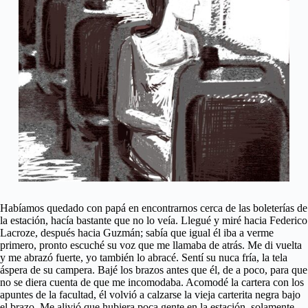
Habíamos quedado con papá en encontrarnos cerca de las boleterías de
la estación, hacía bastante que no lo veía. Llegué y miré hacia Federico
Lacroze, después hacia Guzmán; sabía que igual él iba a verme
primero, pronto escuché su voz que me llamaba de atrás. Me di vuelta
y me abrazó fuerte, yo también lo abracé. Sentí su nuca fría, la tela
áspera de su campera. Bajé los brazos antes que él, de a poco, para que
no se diera cuenta de que me incomodaba. Acomodé la cartera con los
apuntes de la facultad, él volvió a calzarse la vieja carterita negra bajo
el brazo. Me alivió que hubiera poca gente en la estación, solamente