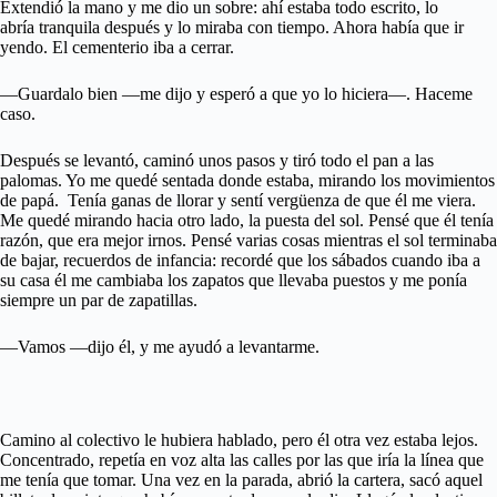
Extendió la mano y me dio un sobre: ahí estaba todo escrito, lo
abría tranquila después y lo miraba con tiempo. Ahora había que ir
yendo. El cementerio iba a cerrar.
—Guardalo bien —me dijo y esperó a que yo lo hiciera—. Haceme
caso.
Después se levantó, caminó unos pasos y tiró todo el pan a las
palomas. Yo me quedé sentada donde estaba, mirando los movimientos
de papá. Tenía ganas de llorar y sentí vergüenza de que él me viera.
Me quedé mirando hacia otro lado, la puesta del sol. Pensé que él tenía
razón, que era mejor irnos. Pensé varias cosas mientras el sol terminaba
de bajar, recuerdos de infancia: recordé que los sábados cuando iba a
su casa él me cambiaba los zapatos que llevaba puestos y me ponía
siempre un par de zapatillas.
—Vamos —dijo él, y me ayudó a levantarme.
Camino al colectivo le hubiera hablado, pero él otra vez estaba lejos.
Concentrado, repetía en voz alta las calles por las que iría la línea que
me tenía que tomar. Una vez en la parada, abrió la cartera, sacó aquel