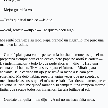
—Mejor guardala vos.
—Tenés que ir al médico —le dije.
—Vení, sentate —dijo él—. Te quiero decir algo.
Me senté otra vez a su lado. Papá prendió un cigarrillo, me puso una
mano en la rodilla.
—Guardé plata para vos —pensé en la bolsita de monedas que él me
preparaba siempre para el colectivo, pero papá no abrió la cartera—.
La indemnización y todo lo que pude ahorrar —dijo—. Hay una
cuenta en el banco. Te va a servir para el futuro. —Miraba para
adelante, se le cerraba un ojo y se llevó la mano a la cara para
sosegarlo. Me dejó hablar: repetirle varias veces que no aceptaba,
mencionarle las cosas que él más necesitaba. Los dos sabíamos que era
en vano. Al final me quedé mirando su campera, una campera marrón,
finita, que sacaba todos los inviernos. La tela brillaba al sol.
—Quedate tranquila —me dijo—. A mí no me hace falta nada.