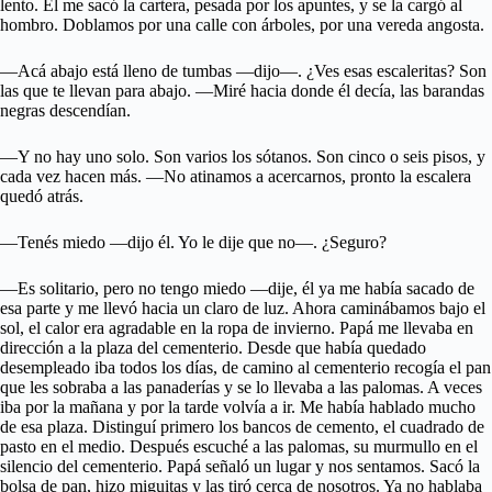
lento. Él me sacó la cartera, pesada por los apuntes, y se la cargó al
hombro. Doblamos por una calle con árboles, por una vereda angosta.
—Acá abajo está lleno de tumbas —dijo—. ¿Ves esas escaleritas? Son
las que te llevan para abajo. —Miré hacia donde él decía, las barandas
negras descendían.
—Y no hay uno solo. Son varios los sótanos. Son cinco o seis pisos, y
cada vez hacen más. —No atinamos a acercarnos, pronto la escalera
quedó atrás.
—Tenés miedo —dijo él. Yo le dije que no—. ¿Seguro?
—Es solitario, pero no tengo miedo —dije, él ya me había sacado de
esa parte y me llevó hacia un claro de luz. Ahora caminábamos bajo el
sol, el calor era agradable en la ropa de invierno. Papá me llevaba en
dirección a la plaza del cementerio. Desde que había quedado
desempleado iba todos los días, de camino al cementerio recogía el pan
que les sobraba a las panaderías y se lo llevaba a las palomas. A veces
iba por la mañana y por la tarde volvía a ir. Me había hablado mucho
de esa plaza. Distinguí primero los bancos de cemento, el cuadrado de
pasto en el medio. Después escuché a las palomas, su murmullo en el
silencio del cementerio. Papá señaló un lugar y nos sentamos. Sacó la
bolsa de pan, hizo miguitas y las tiró cerca de nosotros. Ya no hablaba