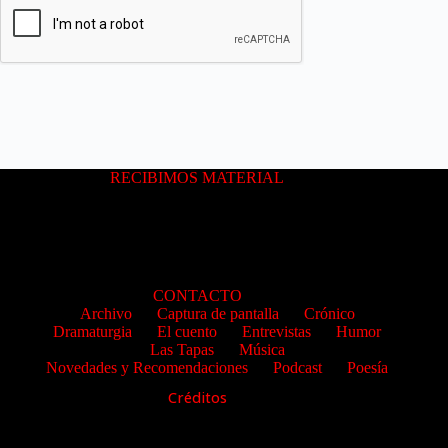
RECIBIMOS MATERIAL
CONTACTO
Archivo
Captura de pantalla
Crónico
Dramaturgia
El cuento
Entrevistas
Humor
Las Tapas
Música
Novedades y Recomendaciones
Podcast
Poesía
Créditos