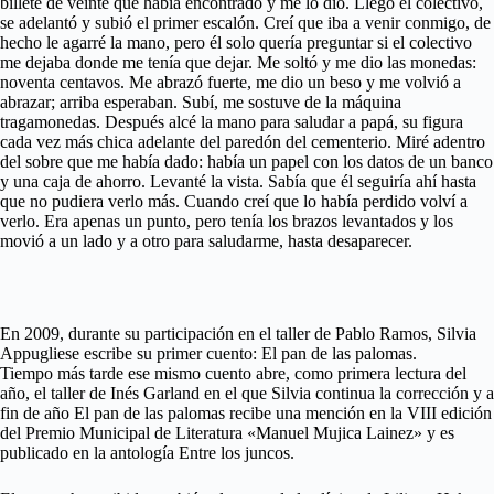
billete de veinte que había encontrado y me lo dio. Llegó el colectivo,
se adelantó y subió el primer escalón. Creí que iba a venir conmigo, de
hecho le agarré la mano, pero él solo quería preguntar si el colectivo
me dejaba donde me tenía que dejar. Me soltó y me dio las monedas:
noventa centavos. Me abrazó fuerte, me dio un beso y me volvió a
abrazar; arriba esperaban. Subí, me sostuve de la máquina
tragamonedas. Después alcé la mano para saludar a papá, su figura
cada vez más chica adelante del paredón del cementerio. Miré adentro
del sobre que me había dado: había un papel con los datos de un banco
y una caja de ahorro. Levanté la vista. Sabía que él seguiría ahí hasta
que no pudiera verlo más. Cuando creí que lo había perdido volví a
verlo. Era apenas un punto, pero tenía los brazos levantados y los
movió a un lado y a otro para saludarme, hasta desaparecer.
En 2009, durante su participación en el taller de Pablo Ramos, Silvia
Appugliese escribe su primer cuento: El pan de las palomas.
Tiempo más tarde ese mismo cuento abre, como primera lectura del
año, el taller de Inés Garland en el que Silvia continua la corrección y a
fin de año El pan de las palomas recibe una mención en la VIII edición
del Premio Municipal de Literatura «Manuel Mujica Lainez» y es
publicado en la antología Entre los juncos.