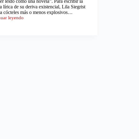
er leído como una novela”. Para escribir la
a lírica de su deriva existencial, Lila Siegrist
ra cócteles más o menos explosivos…
nuar leyendo
r
o