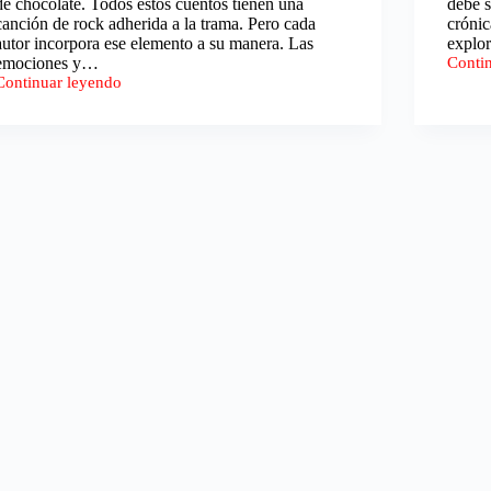
de chocolate. Todos estos cuentos tienen una
debe s
canción de rock adherida a la trama. Pero cada
crónic
autor incorpora ese elemento a su manera. Las
explo
emociones y…
Conti
Te
Continuar leyendo
quiero
Los
abraza
vicios
much
de
los
muertos