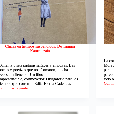
Chicas en tiempos suspendidos. De Tamara
Kamenszain
La con
Ochenta y seis páginas sagaces y emotivas. Las
Morábi
poetas y poetizas que nos formaron, muchas
para n
veces en silencio. Un libro
parece
imprescindible, conmovedor. Obligatorio para los
todo b
tiempos que corren. Edita Eterna Cadencia.
Conti
Grieta
Continuar leyendo
de
Chicas
fatiga.
en
Fabio
tiempos
Moráb
suspendidos.
De
Tamara