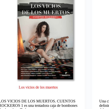
Kamenszain
Los vicios de los muertos
LOS VICIOS DE LOS MUERTOS. CUENTOS
Una ci
ROCKEROS 1 es una tentadora caja de bombones
deﬁnir