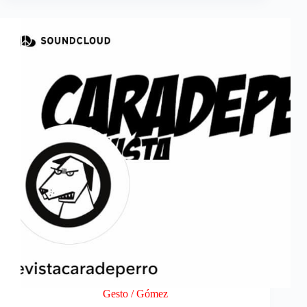
el
fondo
azul
Gesto / Gómez