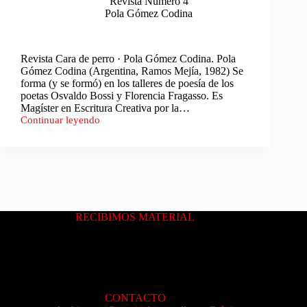
Revista Número 4
Pola Gómez Codina
Revista Cara de perro · Pola Gómez Codina. Pola
Gómez Codina (Argentina, Ramos Mejía, 1982) Se
forma (y se formó) en los talleres de poesía de los
poetas Osvaldo Bossi y Florencia Fragasso. Es
Magíster en Escritura Creativa por la…
Continuar leyendo
Talismanes.
No
desaparecen
las
plazas
en
invierno.
Mute.
RECIBIMOS MATERIAL
Guarania.
CONTACTO