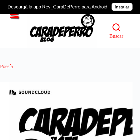
Descargá la app Rev_CaraDePerro para Android
Instalar
Saltar
al
contenido
Buscar
Poesía