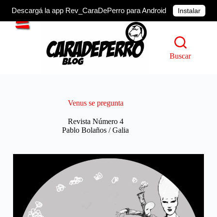
Descargá la app Rev_CaraDePerro para Android
Instalar
Saltar
al
contenido
Buscar
Venus se pregunta
Revista Número 4
Pablo Bolaños / Galia