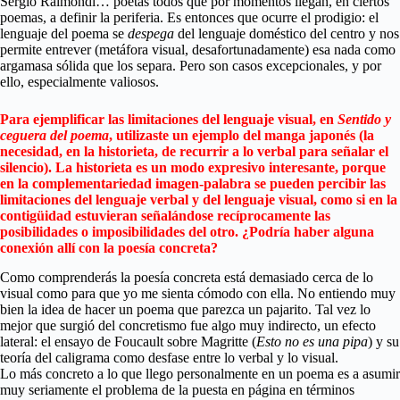
Sergio Raimondi… poetas todos que por momentos llegan, en ciertos
poemas, a definir la periferia. Es entonces que ocurre el prodigio: el
lenguaje del poema se
despega
del lenguaje doméstico del centro y nos
permite entrever (metáfora visual, desafortunadamente) esa nada como
argamasa sólida que los separa. Pero son casos excepcionales, y por
ello, especialmente valiosos.
Para ejemplificar las limitaciones del lenguaje visual, en
Sentido y
ceguera del poema
, utilizaste un ejemplo del manga japonés (la
necesidad, en la historieta, de recurrir a lo verbal para señalar el
silencio). La historieta es un modo expresivo interesante, porque
en la complementariedad imagen-palabra se pueden percibir las
limitaciones del lenguaje verbal y del lenguaje visual, como si en la
contigüidad estuvieran señalándose recíprocamente las
posibilidades o imposibilidades del otro. ¿Podría haber alguna
conexión allí con la poesía concreta?
Como comprenderás la poesía concreta está demasiado cerca de lo
visual como para que yo me sienta cómodo con ella. No entiendo muy
bien la idea de hacer un poema que parezca un pajarito. Tal vez lo
mejor que surgió del concretismo fue algo muy indirecto, un efecto
lateral: el ensayo de Foucault sobre Magritte (
Esto no es una pipa
) y su
teoría del caligrama como desfase entre lo verbal y lo visual.
Lo más concreto a lo que llego personalmente en un poema es a asumir
muy seriamente el problema de la puesta en página en términos