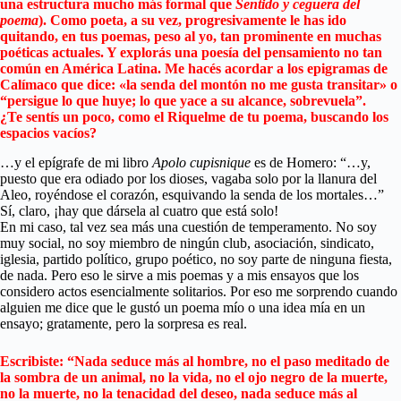
una estructura mucho más formal que
Sentido y ceguera del
poema
). Como poeta, a su vez, progresivamente le has ido
quitando, en tus poemas, peso al yo, tan prominente en muchas
poéticas actuales. Y explorás una poesía del pensamiento no tan
común en América Latina. Me hacés acordar a los epigramas de
Calímaco que dice: «la senda del montón no me gusta transitar» o
“persigue lo que huye; lo que yace a su alcance, sobrevuela”.
¿Te sentís un poco, como el Riquelme de tu poema, buscando los
espacios vacíos?
…y el epígrafe de mi libro
Apolo cupisnique
es de Homero: “…y,
puesto que era odiado por los dioses, vagaba solo por la llanura del
Aleo, royéndose el corazón, esquivando la senda de los mortales…”
Sí, claro, ¡hay que dársela al cuatro que está solo!
En mi caso, tal vez sea más una cuestión de temperamento. No soy
muy social, no soy miembro de ningún club, asociación, sindicato,
iglesia, partido político, grupo poético, no soy parte de ninguna fiesta,
de nada. Pero eso le sirve a mis poemas y a mis ensayos que los
considero actos esencialmente solitarios. Por eso me sorprendo cuando
alguien me dice que le gustó un poema mío o una idea mía en un
ensayo; gratamente, pero la sorpresa es real.
Escribiste: “Nada seduce más al hombre, no el paso meditado de
la sombra de un animal, no la vida, no el ojo negro de la muerte,
no la muerte, no la tenacidad del deseo, nada seduce más al