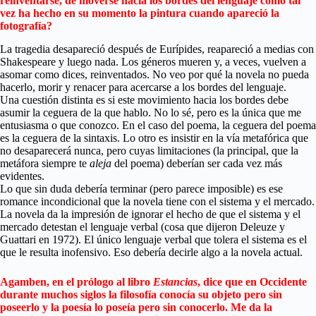
reinventarse, de moverse hacia los bordes del lenguaje como tal
vez ha hecho en su momento la pintura cuando apareció la
fotografía?
La tragedia desapareció después de Eurípides, reapareció a medias con
Shakespeare y luego nada. Los géneros mueren y, a veces, vuelven a
asomar como dices, reinventados. No veo por qué la novela no pueda
hacerlo, morir y renacer para acercarse a los bordes del lenguaje.
Una cuestión distinta es si este movimiento hacia los bordes debe
asumir la ceguera de la que hablo. No lo sé, pero es la única que me
entusiasma o que conozco. En el caso del poema, la ceguera del poema
es la ceguera de la sintaxis. Lo otro es insistir en la vía metafórica que
no desaparecerá nunca, pero cuyas limitaciones (la principal, que la
metáfora siempre te
aleja
del poema) deberían ser cada vez más
evidentes.
Lo que sin duda debería terminar (pero parece imposible) es ese
romance incondicional que la novela tiene con el sistema y el mercado.
La novela da la impresión de ignorar el hecho de que el sistema y el
mercado detestan el lenguaje verbal (cosa que dijeron Deleuze y
Guattari en 1972). El único lenguaje verbal que tolera el sistema es el
que le resulta inofensivo. Eso debería decirle algo a la novela actual.
Agamben, en el prólogo al libro
Estancias
, dice que en Occidente
durante muchos siglos la filosofía conocía su objeto pero sin
poseerlo y la poesía lo poseía pero sin conocerlo. Me da la