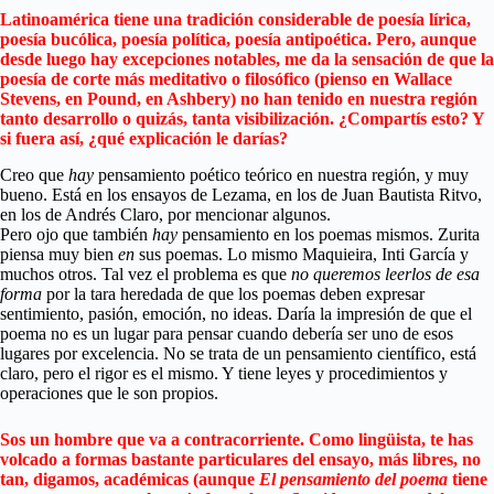
Latinoamérica tiene una tradición considerable de poesía lírica,
poesía bucólica, poesía política, poesía antipoética. Pero, aunque
desde luego hay excepciones notables, me da la sensación de que la
poesía de corte más meditativo o filosófico (pienso en Wallace
Stevens, en Pound, en Ashbery) no han tenido en nuestra región
tanto desarrollo o quizás, tanta visibilización. ¿Compartís esto? Y
si fuera así, ¿qué explicación le darías?
Creo que
hay
pensamiento poético teórico en nuestra región, y muy
bueno. Está en los ensayos de Lezama, en los de Juan Bautista Ritvo,
en los de Andrés Claro, por mencionar algunos.
Pero ojo que también
hay
pensamiento en los poemas mismos. Zurita
piensa muy bien
en
sus poemas. Lo mismo Maquieira, Inti García y
muchos otros. Tal vez el problema es que
no queremos leerlos de esa
forma
por la tara heredada de que los poemas deben expresar
sentimiento, pasión, emoción, no ideas. Daría la impresión de que el
poema no es un lugar para pensar cuando debería ser uno de esos
lugares por excelencia. No se trata de un pensamiento científico, está
claro, pero el rigor es el mismo. Y tiene leyes y procedimientos y
operaciones que le son propios.
Sos un hombre que va a contracorriente. Como lingüista, te has
volcado a formas bastante particulares del ensayo, más libres, no
tan, digamos, académicas (aunque
El pensamiento del poema
tiene