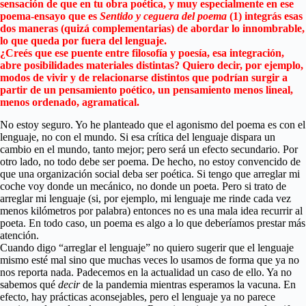
sensación de que en tu obra poética, y muy especialmente en ese
poema-ensayo que es
Sentido y ceguera del poema
(1) integrás esas
dos maneras (quizá complementarias) de abordar lo innombrable,
lo que queda por fuera del lenguaje.
¿Creés que ese puente entre filosofía y poesía, esa integración,
abre posibilidades materiales distintas? Quiero decir, por ejemplo,
modos de vivir y de relacionarse distintos que podrían surgir a
partir de un pensamiento poético, un pensamiento menos lineal,
menos ordenado, agramatical.
No estoy seguro. Yo he planteado que el agonismo del poema es con el
lenguaje, no con el mundo. Si esa crítica del lenguaje dispara un
cambio en el mundo, tanto mejor; pero será un efecto secundario. Por
otro lado, no todo debe ser poema. De hecho, no estoy convencido de
que una organización social deba ser poética. Si tengo que arreglar mi
coche voy donde un mecánico, no donde un poeta. Pero si trato de
arreglar mi lenguaje (si, por ejemplo, mi lenguaje me rinde cada vez
menos kilómetros por palabra) entonces no es una mala idea recurrir al
poeta. En todo caso, un poema es algo a lo que deberíamos prestar más
atención.
Cuando digo “arreglar el lenguaje” no quiero sugerir que el lenguaje
mismo esté mal sino que muchas veces lo usamos de forma que ya no
nos reporta nada. Padecemos en la actualidad un caso de ello. Ya no
sabemos qué
decir
de la pandemia mientras esperamos la vacuna. En
efecto, hay prácticas aconsejables, pero el lenguaje ya no parece