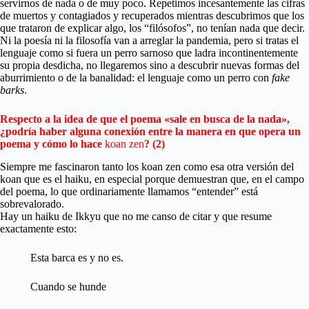
servirnos de nada o de muy poco. Repetimos incesantemente las cifras
de muertos y contagiados y recuperados mientras descubrimos que los
que trataron de explicar algo, los “filósofos”, no tenían nada que decir.
Ni la poesía ni la filosofía van a arreglar la pandemia, pero si tratas el
lenguaje como si fuera un perro sarnoso que ladra incontinentemente
su propia desdicha, no llegaremos sino a descubrir nuevas formas del
aburrimiento o de la banalidad: el lenguaje como un perro con
fake
barks
.
Respecto a la idea de que el poema «sale en busca de la nada»,
¿podría haber alguna conexión entre la manera en que opera un
poema y cómo lo hace
koan zen
?
(2)
Siempre me fascinaron tanto los koan zen como esa otra versión del
koan que es el haiku, en especial porque demuestran que, en el campo
del poema, lo que ordinariamente llamamos “entender” está
sobrevalorado.
Hay un haiku de Ikkyu que no me canso de citar y que resume
exactamente esto:
Esta barca es y no es.
Cuando se hunde