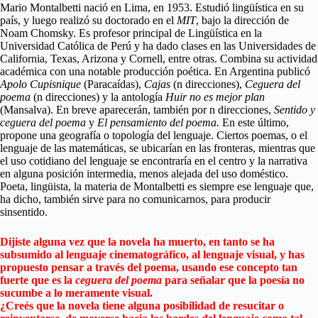
Mario Montalbetti nació en Lima, en 1953. Estudió lingüística en su
país, y luego realizó su doctorado en el
MIT
, bajo la dirección de
Noam Chomsky. Es profesor principal de Lingüística en la
Universidad Católica de Perú y ha dado clases en las Universidades de
California, Texas, Arizona y Cornell, entre otras. Combina su actividad
académica con una notable producción poética. En Argentina publicó
Apolo Cupisnique
(Paracaídas),
Cajas
(n direcciones),
Ceguera del
poema
(n direcciones) y la antología
Huir no es mejor plan
(Mansalva). En breve aparecerán, también por n direcciones,
Sentido y
ceguera del poema
y
El
pensamiento del poema.
En este último,
propone una geografía o topología del lenguaje. Ciertos poemas, o el
lenguaje de las matemáticas, se ubicarían en las fronteras, mientras que
el uso cotidiano del lenguaje se encontraría en el centro y la narrativa
en alguna posición intermedia, menos alejada del uso doméstico.
Poeta, lingüista, la materia de Montalbetti es siempre ese lenguaje que,
ha dicho, también sirve para no comunicarnos, para producir
sinsentido.
Dijiste alguna vez que la novela ha muerto, en tanto se ha
subsumido al lenguaje cinematográfico, al lenguaje visual, y has
propuesto pensar a través del poema, usando ese concepto tan
fuerte que es la
ceguera del poema
para señalar que la poesía no
sucumbe a lo meramente visual.
¿Creés que la novela tiene alguna posibilidad de resucitar o