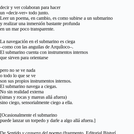
decir y ver colaboran para hacer
un «decir-ver» todo junto.
Leer un poema, en cambio, es como subirse a un submarino
y realizar una inmersión bastante profunda
en un mar poco transparente.
La navegación en el submarino es ciega
–como con las anguilas de Arquíloco–.
El submarino cuenta con instrumentos internos
que sirven para orientarse
pero no se ve nada
o todo lo que se ve
son sus propios instrumentos internos.
El submarino navega a ciegas.
No sin realidad externa
(simas y rocas y mareas allá afuera)
sino ciego, sensorialmente ciego a ella.
[Ocasionalmente el submarino
puede lanzar un torpedo y darle a algo allá afuera.]
De
Sentido y ceguera del poema
(fragmento, Editorial Bisturí
,