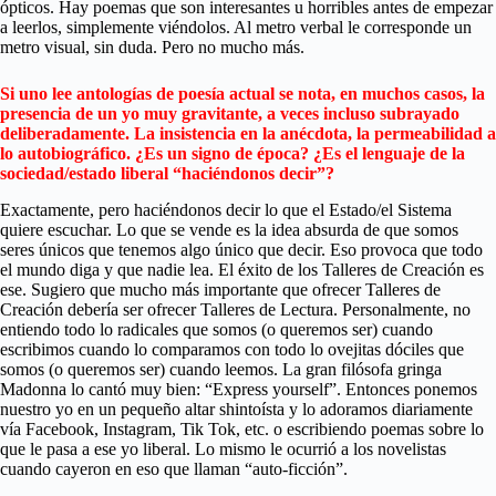
ópticos. Hay poemas que son interesantes u horribles antes de empezar
a leerlos, simplemente viéndolos. Al metro verbal le corresponde un
metro visual, sin duda. Pero no mucho más.
Si uno lee antologías de poesía actual se nota, en muchos casos, la
presencia de un yo muy gravitante, a veces incluso subrayado
deliberadamente. La insistencia en la anécdota, la permeabilidad a
lo autobiográfico. ¿Es un signo de época? ¿Es el lenguaje de la
sociedad/estado liberal “haciéndonos decir”?
Exactamente, pero haciéndonos decir lo que el Estado/el Sistema
quiere escuchar. Lo que se vende es la idea absurda de que somos
seres únicos que tenemos algo único que decir. Eso provoca que todo
el mundo diga y que nadie lea. El éxito de los Talleres de Creación es
ese. Sugiero que mucho más importante que ofrecer Talleres de
Creación debería ser ofrecer Talleres de Lectura. Personalmente, no
entiendo todo lo radicales que somos (o queremos ser) cuando
escribimos cuando lo comparamos con todo lo ovejitas dóciles que
somos (o queremos ser) cuando leemos. La gran filósofa gringa
Madonna lo cantó muy bien: “Express yourself”. Entonces ponemos
nuestro yo en un pequeño altar shintoísta y lo adoramos diariamente
vía Facebook, Instagram, Tik Tok, etc. o escribiendo poemas sobre lo
que le pasa a ese yo liberal. Lo mismo le ocurrió a los novelistas
cuando cayeron en eso que llaman “auto-ficción”.