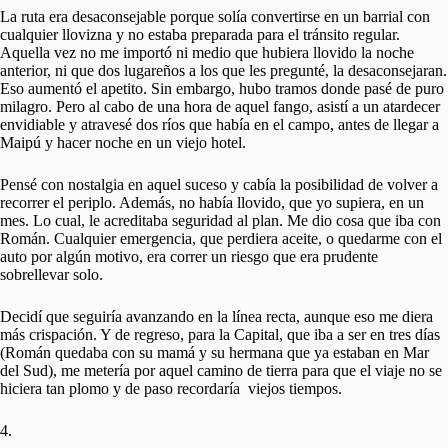
La ruta era desaconsejable porque solía convertirse en un barrial con
cualquier llovizna y no estaba preparada para el tránsito regular.
Aquella vez no me importó ni medio que hubiera llovido la noche
anterior, ni que dos lugareños a los que les pregunté, la desaconsejaran.
Eso aumentó el apetito. Sin embargo, hubo tramos donde pasé de puro
milagro. Pero al cabo de una hora de aquel fango, asistí a un atardecer
envidiable y atravesé dos ríos que había en el campo, antes de llegar a
Maipú y hacer noche en un viejo hotel.
Pensé con nostalgia en aquel suceso y cabía la posibilidad de volver a
recorrer el periplo. Además, no había llovido, que yo supiera, en un
mes. Lo cual, le acreditaba seguridad al plan. Me dio cosa que iba con
Román. Cualquier emergencia, que perdiera aceite, o quedarme con el
auto por algún motivo, era correr un riesgo que era prudente
sobrellevar solo.
Decidí que seguiría avanzando en la línea recta, aunque eso me diera
más crispación. Y de regreso, para la Capital, que iba a ser en tres días
(Román quedaba con su mamá y su hermana que ya estaban en Mar
del Sud), me metería por aquel camino de tierra para que el viaje no se
hiciera tan plomo y de paso recordaría viejos tiempos.
4.