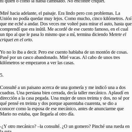
ni quien o como la había cambiado. No encontré criquet.
Miré hacia adelante, el paisaje. Era lindo pero con problemas. La
Unión no podía quedar muy lejos. Como mucho, cinco kilómetros. Así
que me eché a andar. Dos veces me volteé para mirar el auto, hasta que
comprendí que era inútil. Me acordé de ese cuento famoso, en el cual
un tipo al que le pasa lo mismo que a mí, termina diciendo M
etete el
criquet en el orto
.
Yo no lo iba a decir. Pero ese cuento hablaba de un montón de cosas.
Pasé por un casco abandonado. Miré vacas. Al cabo de unos tres
kilómetros se empezaron a ver las casas.
5.
Consulté a un paisano acerca de una gomería y me indicó una a dos
cuadras. Una persiana bien cerrada, decía taller mecánico. Aplaudí en
dirección a la casa pegada. Una mujer de unos treinta y dos, no sé por
qué pensé en treinta y dos porque aparentaba cuarenta, se dio a
conocer como la esposa de ese mecánico, antes de anunciarme que
Mario no estaba, que llegaría al otro día.
-¿Y otro mecánico? –la consulté. ¿O un gomero? Pinché una rueda en
la ruta.