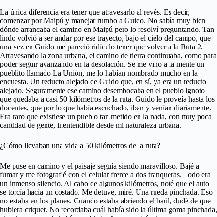
La única diferencia era tener que atravesarlo al revés. Es decir,
comenzar por Maipú y manejar rumbo a Guido. No sabía muy bien
dónde arrancaba el camino en Maipú pero lo resolví preguntando. Tan
lindo volvió a ser andar por ese trayecto, bajo el cielo del campo, que
una vez en Guido me pareció ridículo tener que volver a la Ruta 2.
Atravesando la zona urbana, el camino de tierra continuaba, como para
poder seguir avanzando en la desolación. Se me vino a la mente un
pueblito llamado La Unión, me lo habían nombrado mucho en la
encuesta. Un reducto alejado de Guido que, en sí, ya era un reducto
alejado. Seguramente ese camino desembocaba en el pueblo ignoto
que quedaba a casi 50 kilómetros de la ruta. Guido le proveía hasta los
docentes, que por lo que había escuchado, iban y venían diariamente.
Era raro que existiese un pueblo tan metido en la nada, con muy poca
cantidad de gente, inentendible desde mi naturaleza urbana.
¿Cómo llevaban una vida a 50 kilómetros de la ruta?
Me puse en camino y el paisaje seguía siendo maravilloso. Bajé a
fumar y me fotografié con el celular frente a dos tranqueras. Todo era
un inmenso silencio. Al cabo de algunos kilómetros, noté que el auto
se torcía hacia un costado. Me detuve, miré. Una rueda pinchada. Eso
no estaba en los planes. Cuando estaba abriendo el baúl, dudé de que
hubiera criquet. No recordaba cuál había sido la última goma pinchada,