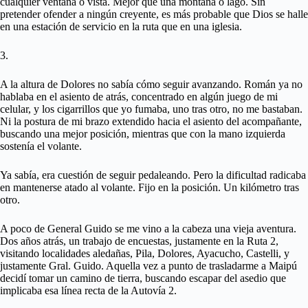
cualquier ventana o vista. Mejor que una montaña o lago. Sin
pretender ofender a ningún creyente, es más probable que Dios se halle
en una estación de servicio en la ruta que en una iglesia.
3.
A la altura de Dolores no sabía cómo seguir avanzando. Román ya no
hablaba en el asiento de atrás, concentrado en algún juego de mi
celular, y los cigarrillos que yo fumaba, uno tras otro, no me bastaban.
Ni la postura de mi brazo extendido hacia el asiento del acompañante,
buscando una mejor posición, mientras que con la mano izquierda
sostenía el volante.
Ya sabía, era cuestión de seguir pedaleando. Pero la dificultad radicaba
en mantenerse atado al volante. Fijo en la posición. Un kilómetro tras
otro.
A poco de General Guido se me vino a la cabeza una vieja aventura.
Dos años atrás, un trabajo de encuestas, justamente en la Ruta 2,
visitando localidades aledañas, Pila, Dolores, Ayacucho, Castelli, y
justamente Gral. Guido. Aquella vez a punto de trasladarme a Maipú
decidí tomar un camino de tierra, buscando escapar del asedio que
implicaba esa línea recta de la Autovía 2.