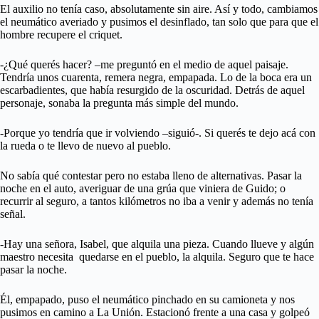
El auxilio no tenía caso, absolutamente sin aire. Así y todo, cambiamos
el neumático averiado y pusimos el desinflado, tan solo que para que el
hombre recupere el criquet.
-¿Qué querés hacer? –me preguntó en el medio de aquel paisaje.
Tendría unos cuarenta, remera negra, empapada. Lo de la boca era un
escarbadientes, que había resurgido de la oscuridad. Detrás de aquel
personaje, sonaba la pregunta más simple del mundo.
-Porque yo tendría que ir volviendo –siguió-. Si querés te dejo acá con
la rueda o te llevo de nuevo al pueblo.
No sabía qué contestar pero no estaba lleno de alternativas. Pasar la
noche en el auto, averiguar de una grúa que viniera de Guido; o
recurrir al seguro, a tantos kilómetros no iba a venir y además no tenía
señal.
-Hay una señora, Isabel, que alquila una pieza. Cuando llueve y algún
maestro necesita quedarse en el pueblo, la alquila. Seguro que te hace
pasar la noche.
Él, empapado, puso el neumático pinchado en su camioneta y nos
pusimos en camino a La Unión. Estacionó frente a una casa y golpeó