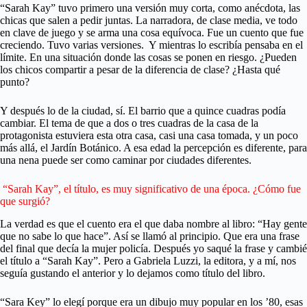
“Sarah Kay” tuvo primero una versión muy corta, como anécdota, las
chicas que salen a pedir juntas. La narradora, de clase media, ve todo
en clave de juego y se arma una cosa equívoca. Fue un cuento que fue
creciendo. Tuvo varias versiones. Y mientras lo escribía pensaba en el
límite. En una situación donde las cosas se ponen en riesgo. ¿Pueden
los chicos compartir a pesar de la diferencia de clase? ¿Hasta qué
punto?
Y después lo de la ciudad, sí. El barrio que a quince cuadras podía
cambiar. El tema de que a dos o tres cuadras de la casa de la
protagonista estuviera esta otra casa, casi una casa tomada, y un poco
más allá, el Jardín Botánico. A esa edad la percepción es diferente, para
una nena puede ser como caminar por ciudades diferentes.
“Sarah Kay”, el título, es muy significativo de una época. ¿Cómo fue
que surgió?
La verdad es que el cuento era el que daba nombre al libro: “Hay gente
que no sabe lo que hace”. Así se llamó al principio. Que era una frase
del final que decía la mujer policía. Después yo saqué la frase y cambié
el título a “Sarah Kay”. Pero a Gabriela Luzzi, la editora, y a mí, nos
seguía gustando el anterior y lo dejamos como título del libro.
“Sara Key” lo elegí porque era un dibujo muy popular en los ’80, esas