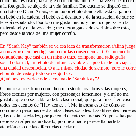
emocional es físico, la sangre no le circula bien. Y a la vez si se acerca
a la fotografía se aleja de la vida familiar. Ese cuento se disparó con
una foto de Diane Arbus, es un autorretrato donde ella está cargando
un bebé en la cadera, el bebé está desnudo y da la sensación de que se
le está resbalando. Esa foto me gusta mucho y me hizo pensar en la
maternidad y en la vocación; me dieron ganas de escribir sobre esto,
pero desde la vida de una mujer común.
En “Sarah Kay” también se ve esa idea de transformación (Alina juega
a convertirse en mendiga sin medir las consecuencias). Es un cuento
contundente que casi en un mismo trazo compone una radiografía
social o barrial, un retrato de infancia, y abre las puertas de un viaje a
una ciudad desconocida. O a la misma ciudad de siempre, pero le corre
el punto de vista y todo se resignifica.
¿Qué nos podés decir de la cocina de “Sarah Kay”?
Cuando salió el libro coincidió con esto de los libros y las mujeres,
libros escritos por mujeres, con personajes femeninos, y a mí no me
gustaba que no se hablara de la clase social, que para mí está en casi
todos los cuentos de “Hay gente…”. Me interesa esto de cómo se
comunican personas de distintas clases sociales. Las diferentes maneras
y las distintas edades, porque en el cuento son nenas. Yo pensaba que
debe estar súper naturalizado, porque a nadie parece llamarle la
atención esto de las diferencias de clase.