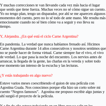
Y muchas correcciones te van llevando cada vez más hacia el lugar
que sentís que tiene fuerza. Muchas veces no sé cómo sigue un cuento.
Yo no tengo plan, tengo un disparador, por ahí se me aparecen algunos
momentos del cuento, pero no lo sé todo de ante mano. Me resulta más
emocionante cuando no sé bien cómo va a seguir y eso lleva su
tiempo.
Y, Alejandra. ¿En qué está el ciclo Carne Argentina?
En pandemia. La verdad que nunca habíamos frenado así. Hicimos
Carne Argentina durante 14 años consecutivos y nosotros sentimos que
no se puede hacer de forma virtual. Carne siempre fue el vivo, el vivo
de verdad. Lo que pasa la noche del encuentro. Los nervios antes de
arrancar, la llegada de la gente, las charlas en la vereda y sobre todo
ese momento tan intenso de la escucha y las lecturas.
¿Y estás trabajando en algo nuevo?
Estuve varios meses coescribiendo el guion de una película con
Agostina Guala. Nos conocimos porque ella hizo un corto sobre mi
cuento “Negros famosos”. Agostina me propuso escribir algo juntas y
ahí surgió el proyecto de la película.
Y a fin de año estuve trabajando en un libro que va salir en los