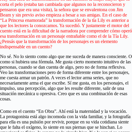
corta el pelo (estaba tan cambiada que algunos no la reconocieron y
pensaron que era una visita), la señora que se envalentona con Jim
Beam y sin previo aviso empieza a besar a sus amigas. En el caso de
“La Princesa enamorada” la transformación de la tía Lily es anterior a
que los lectores la conozcamos. Ya sucedió. Y justamente el motor del
cuento está en la dificultad de la narradora por comprender cómo operó
esa transformación en un personaje entrañable como el de la Tía Lily.
¿Pensás que la transformación de los personajes es un elemento
indispensable en un cuento?
No sé. No lo siento como algo que me suceda de manera consciente. O
como si hubiera una fórmula. Me gusta cierto momento intuitivo de las
personas, cuando se dan cuenta de algo, pero no de forma reflexiva.
Veo las transformaciones pero de forma diferente entre los personajes,
me cuesta armar un patrón. A veces el lector arma series, que no
necesariamente arma el que escribe. Sí me gusta, en los personajes, el
impulso, una percepción, algo que les resulte diferente, salir de una
situación mecánica u opresiva. Creo que es una combinación de esas
cosas.
Como en el cuento “En Obra”. Ahí está la maternidad y la vocación.
La protagonista está algo incomoda con la vida familiar, y la fotografía
para ella es una pulsión por revivir, porque en su vida cotidiana siente
que le falta el oxígeno, lo siente en sus piernas que se hinchan. Lo