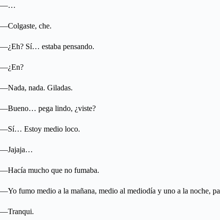
—…
—Colgaste, che.
—¿Eh? Sí… estaba pensando.
—¿En?
—Nada, nada. Giladas.
—Bueno… pega lindo, ¿viste?
—Sí… Estoy medio loco.
—Jajaja…
—Hacía mucho que no fumaba.
—Yo fumo medio a la mañana, medio al mediodía y uno a la noche, pa
—Tranqui.