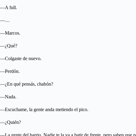
—A full.
—…
—Marcos.
—¿Qué?
—Colgaste de nuevo.
—Perdón.
—¿En qué pensás, chabón?
—Nada.
—Escuchame, la gente anda metiendo el pico.
—¿Quién?
—La gente del barrio. Nadie te la va a batir de frente, pero saben que 