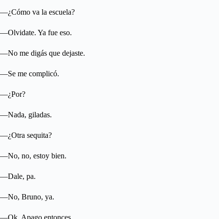
—¿Cómo va la escuela?
—Olvidate. Ya fue eso.
—No me digás que dejaste.
—Se me complicó.
—¿Por?
—Nada, giladas.
—¿Otra sequita?
—No, no, estoy bien.
—Dale, pa.
—No, Bruno, ya.
—Ok. Apago entonces.