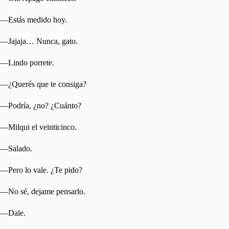
—Estás medido hoy.
—Jajaja… Nunca, gato.
—Lindo porrete.
—¿Querés que te consiga?
—Podría, ¿no? ¿Cuánto?
—Milqui el veinticinco.
—Salado.
—Pero lo vale. ¿Te pido?
—No sé, dejame pensarlo.
—Dale.