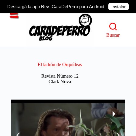
Descargá la app Rev_CaraDePerro para Android
Instalar
Buscar
El ladrón de Orquídeas
Revista Número 12
Clark Nova