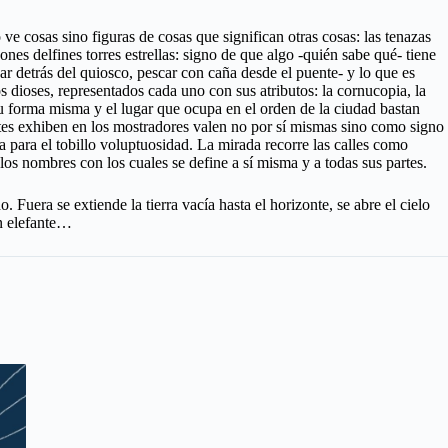
ve cosas sino figuras de cosas que significan otras cosas: las tenazas
eones delfines torres estrellas: signo de que algo -quién sabe qué- tiene
rinar detrás del quiosco, pescar con caña desde el puente- y lo que es
os dioses, representados cada uno con sus atributos: la cornucopia, la
, su forma misma y el lugar que ocupa en el orden de la ciudad bastan
iantes exhiben en los mostradores valen no por sí mismas sino como signo
a para el tobillo voluptuosidad. La mirada recorre las calles como
 los nombres con los cuales se define a sí misma y a todas sus partes.
uera se extiende la tierra vacía hasta el horizonte, se abre el cielo
un elefante…