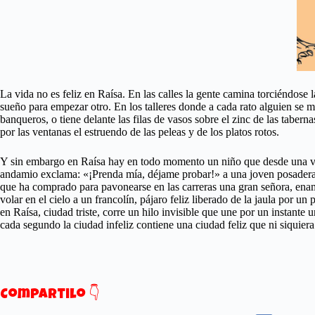
La vida no es feliz en Raísa. En las calles la gente camina torciéndose 
sueño para empezar otro. En los talleres donde a cada rato alguien se m
banqueros, o tiene delante las filas de vasos sobre el zinc de las taber
por las ventanas el estruendo de las peleas y de los platos rotos.
Y sin embargo en Raísa hay en todo momento un niño que desde una ven
andamio exclama: «¡Prenda mía, déjame probar!» a una joven posadera qu
que ha comprado para pavonearse en las carreras una gran señora, enamora
volar en el cielo a un francolín, pájaro feliz liberado de la jaula por u
en Raísa, ciudad triste, corre un hilo invisible que une por un instant
cada segundo la ciudad infeliz contiene una ciudad feliz que ni siquiera
Compartilo 👇