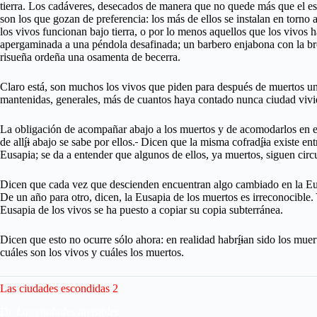
tierra. Los cadáveres, desecados de manera que no quede más que el esqu
son los que gozan de preferencia: los más de ellos se instalan en torno 
los vivos funcionan bajo tierra, o por lo menos aquellos que los vivos 
apergaminada a una péndola desafinada; un barbero enjabona con la broc
risueña ordeña una osamenta de becerra.
Claro está, son muchos los vivos que piden para después de muertos un d
mantenidas, generales, más de cuantos haya contado nunca ciudad vivi
La obligación de acompañar abajo a los muertos y de acomodarlos en el
de all
í
i
abajo se sabe por ellos.
Dicen que la misma cofrad
í
i
a existe en
Eusapia; se da a entender que algunos de ellos, ya muertos, siguen circ
Dicen que cada vez que descienden encuentran algo cambiado en la Eusa
De un año para otro, dicen, la Eusapia de los muertos es irreconocible
Eusapia de los vivos se ha puesto a copiar su copia subterránea.
Dicen que esto no ocurre sólo ahora: en realidad habr
í
i
an sido los muer
cuáles son los vivos y cuáles los muertos.
Las ciudades escondidas 2
De
Las ciudades invisibles