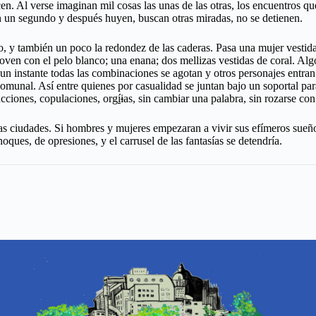
n. Al verse imaginan mil cosas las unas de las otras, los encuentros que 
an un segundo y después huyen, buscan otras miradas, no se detienen.
y también un poco la redondez de las caderas. Pasa una mujer vestida d
joven con el pelo blanco; una enana; dos mellizas vestidas de coral. Al
 en un instante todas las combinaciones se agotan y otros personajes ent
unal. Así entre quienes por casualidad se juntan bajo un soportal para 
ucciones, copulaciones, org
í
i
as, sin cambiar una palabra, sin rozarse con 
as ciudades. Si hombres y mujeres empezaran a vivir sus efímeros sueñ
ques, de opresiones, y el carrusel de las fantasías se detendría.