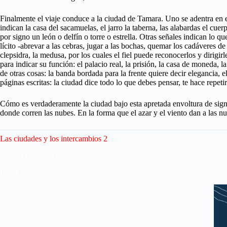
Finalmente el viaje conduce a la ciudad de Tamara. Uno se adentra en ell
indican la casa del sacamuelas, el jarro la taberna, las alabardas el cue
por signo un león o delfín o torre o estrella. Otras señales indican lo qu
lícito -abrevar a las cebras, jugar a las bochas, quemar los cadáveres de
clepsidra, la medusa, por los cuales el fiel puede reconocerlos y dirigir
para indicar su función: el palacio real, la prisión, la casa de moneda,
de otras cosas: la banda bordada para la frente quiere decir elegancia, 
páginas escritas: la ciudad dice todo lo que debes pensar, te hace repeti
Cómo es verdaderamente la ciudad bajo esta apretada envoltura de signos
donde corren las nubes. En la forma que el azar y el viento dan a las
Las ciudades y los intercambios 2
De
Las ciudades invisibles
Italo Calvino