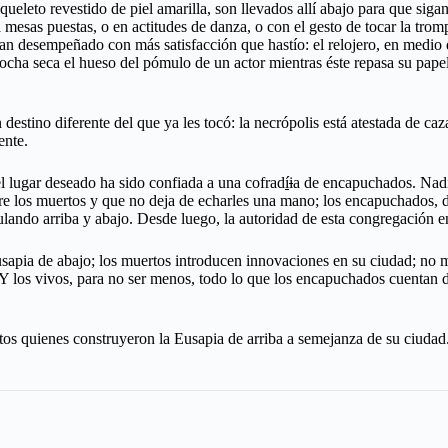
eleto revestido de piel amarilla, son llevados allí abajo para que siga
a mesas puestas, o en actitudes de danza, o con el gesto de tocar la trom
han desempeñado con más satisfacción que hastío: el relojero, en medio d
ha seca el hueso del pómulo de un actor mientras éste repasa su papel 
estino diferente del que ya les tocó: la necrópolis está atestada de ca
ente.
 lugar deseado ha sido confiada a una cofrad
í
i
a de encapuchados. Nadie
tre los muertos y que no deja de echarles una mano; los encapuchados, 
ulando arriba y abajo. Desde luego, la autoridad de esta congregación e
pia de abajo; los muertos introducen innovaciones en su ciudad; no mu
. Y los vivos, para no ser menos, todo lo que los encapuchados cuentan
tos quienes construyeron la Eusapia de arriba a semejanza de su ciuda