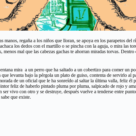
las manos, regaña a los niños que lloran, se apoya en los parapetos del r
achaca los dedos con el martillo o se pincha con la aguja, o mira las to
nas, menos mal que las cabezas gachas te ahorran miradas torvas. Dentro d
tana mira a un perro que ha saltado a un cobertizo para comer un poco
e levanta bajo la pérgola un plato de guiso, contenta de servirlo al p
da de un oficial que le ha sonreído al saltar la última valla, feliz él 
n pintor feliz de haberlo pintado pluma por pluma, salpicado de rojo y ama
e un ser vivo con otro y se destruye, después vuelve a tenderse entre p
 sabe que existe.