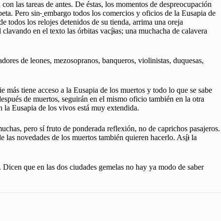
n con las tareas de antes. De éstas, los momentos de despreocupación
peta. Pero sin
embargo todos los comercios y oficios de la Eusapia de
e todos los relojes detenidos de su tienda, arrima una oreja
clavando en el texto las órbitas vac
í
i
as; una muchacha de calavera
zadores de leones, mezosopranos, banqueros, violinistas, duquesas,
 más tiene acceso a la Eusapia de los muertos y todo lo que se sabe
después de muertos, seguirán en el mismo oficio también en la otra
n la Eusapia de los vivos está muy extendida.
chas, pero sí fruto de ponderada reflexión, no de caprichos pasajeros.
 de las novedades de los muertos también quieren hacerlo. As
í
i
la
d. Dicen que en las dos ciudades gemelas no hay ya modo de saber