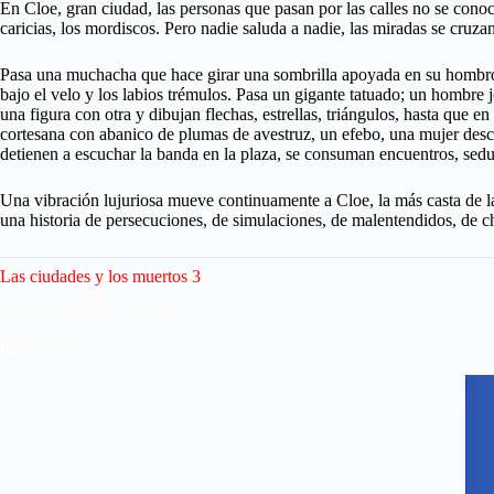
En Cloe, gran ciudad, las personas que pasan por las calles no se conoce
caricias, los mordiscos. Pero nadie saluda a nadie, las miradas se cruz
Pasa una muchacha que hace girar una sombrilla apoyada en su hombro, 
bajo el velo y los labios trémulos. Pasa un gigante tatuado; un hombre 
una figura con otra y dibujan flechas, estrellas, triángulos, hasta que
cortesana con abanico de plumas de avestruz, un efebo, una mujer descom
detienen a escuchar la banda en la plaza, se consuman encuentros, sed
Una vibración lujuriosa mueve continuamente a Cloe, la más casta de l
una historia de persecuciones, de simulaciones, de malentendidos, de cho
Las ciudades y los muertos 3
De
Las ciudades invisibles
Italo Calvino