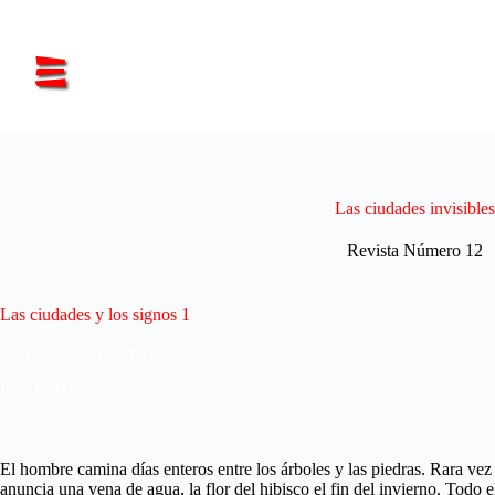
Saltar
al
contenido
Las ciudades invisibles
Revista Número 12
Las ciudades y los signos 1
De
Las ciudades invisibles
Italo Calvino
El hombre camina días enteros entre los árboles y las piedras. Rara vez 
anuncia una vena de agua, la flor del hibisco el fin del invierno. Todo 