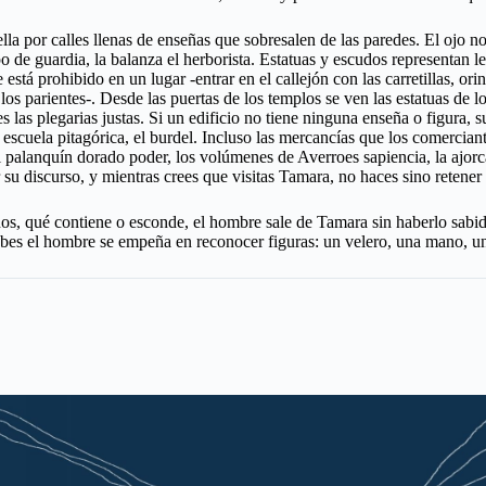
a por calles llenas de enseñas que sobresalen de las paredes. El ojo no 
rpo de guardia, la balanza el herborista. Estatuas y escudos representan l
e está prohibido en un lugar -entrar en el callejón con las carretillas, o
 los parientes-. Desde las puertas de los templos se ven las estatuas de l
les las plegarias justas. Si un edificio no tiene ninguna enseña o figura
 la escuela pitagórica, el burdel. Incluso las mercancías que los comerc
el palanquín dorado poder, los volúmenes de Averroes sapiencia, la ajorc
r su discurso, y mientras crees que visitas Tamara, no haces sino retener
, qué contiene o esconde, el hombre sale de Tamara sin haberlo sabido. F
 nubes el hombre se empeña en reconocer figuras: un velero, una mano, 