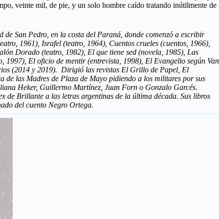
mpo, veinte mil, de pie, y un solo hombre caído tratando inútilmente de
ad de San Pedro, en la costa del Paraná, donde comenzó a escribir
atro, 1961), Israfel (teatro, 1964), Cuentos crueles (cuentos, 1966),
Salón Dorado (teatro, 1982), El que tiene sed (novela, 1985), Las
, 1997), El oficio de mentir (entrevista, 1998), El Evangelio según Van
s (2014 y 2019). Dirigió las revistas El Grillo de Papel, El
rta de las Madres de Plaza de Mayo pidiendo a los militares por sus
Liliana Heker, Guillermo Martínez, Juan Forn o Gonzalo Garcés.
 de Brillante a las letras argentinas de la última década. Sus libros
onado del cuento Negro Ortega.