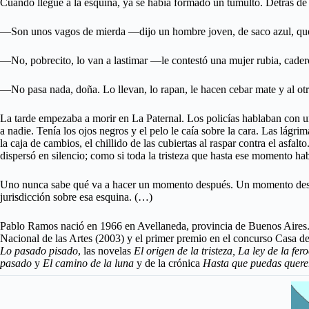
Cuando llegué a la esquina, ya se había formado un tumulto. Detrás de 
—Son unos vagos de mierda —dijo un hombre joven, de saco azul, que d
—No, pobrecito, lo van a lastimar —le contestó una mujer rubia, cader
—No pasa nada, doña. Lo llevan, lo rapan, le hacen cebar mate y al otro
La tarde empezaba a morir en La Paternal. Los policías hablaban con uno
a nadie. Tenía los ojos negros y el pelo le caía sobre la cara. Las lágrim
la caja de cambios, el chillido de las cubiertas al raspar contra el asfalt
dispersó en silencio; como si toda la tristeza que hasta ese momento h
Uno nunca sabe qué va a hacer un momento después. Un momento después
jurisdicción sobre esa esquina. (…)
Pablo Ramos nació en 1966 en Avellaneda, provincia de Buenos Aires. 
Nacional de las Artes (2003) y el primer premio en el concurso Casa 
Lo pasado pisado
, las novelas
El origen de la tristeza, La ley de la f
pasado
y
El camino de la luna
y de la crónica
Hasta que puedas querer