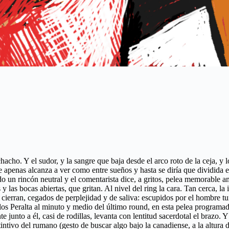
acho. Y el sudor, y la sangre que baja desde el arco roto de la ceja, y
apenas alcanza a ver como entre sueños y hasta se diría que dividida en 
 un rincón neutral y el comentarista dice, a gritos, pelea memorable a
 y las bocas abiertas, que gritan. Al nivel del ring la cara. Tan cerca, 
 cierran, cegados de perplejidad y de saliva: escupidos por el hombre t
os Peralta al minuto y medio del último round, en esta pelea programada 
junto a él, casi de rodillas, levanta con lentitud sacerdotal el brazo. 
tintivo del rumano (gesto de buscar algo bajo la canadiense, a la altur