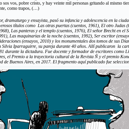
o sos vos, pobre cristo, y hay veinte mil personas gritando al mismo tie
ente, como trapos, (…)
or, dramaturgo y ensayista, pasó su infancia y adolescencia en la ciud
rosos títulos como Las otras puertas (cuentos, 1961), El otro Judas (te
1968), Las panteras y el templo (cuentos, 1976), El señor Brecht en el 
991), Las maquinarias de la noche (cuentos, 1992), Ser escritor (ensayo
ideraciones (ensayos, 2010) y los monumentales dos tomos de sus Diario
a Silvia Iparraguirre, su pareja durante 40 años. Allí publicaron la ca
981 durante la dictadura. Fue docente y formador de escritores como 
, el Premio a la trayectoria cultural de la Revista Ñ y el premio Konex
dad de Buenos Aires, en 2017. El fragmento aquí publicado fue selecci