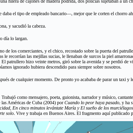
una hilera de cajones de madera podrida, dos policías sujetaban a un ch
aba el tipo de empleado bancario—, mejor que le corten el chorro ahor
ona, y sacudió la cabeza.
 día lo largan.
 de los comerciantes, y el chico, recostado sobre la puerta del patrulle
as le recorrían las mejillas sucias, le llenaban de surcos la piel amarron
o. El patrullero hizo veinte metros, giró sobre la avenida y se perdió de v
abíamos ignorado hubiera descendido para siempre sobre nosotros.
 de cualquier momento. De pronto yo acababa de parar un taxi y le pe
Trabajó como mensajero, poeta, guionista, narrador y músico, cantant
de las Américas de Cuba (2004) por
Cuando lo peor haya pasado
, y ha 
erocidad, En cinco minutos levántate María y El sueño de los murciélagos
te solo
. Vive y trabaja en Buenos Aires. El fragmento aquí publicado 