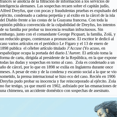
francés se anoticia de la filtración de información a los servicios de
inteligencia alemanes. Las sospechas recaen sobre el capitán judío,
Alfred Dreyfus, que con pocas y fraudulentas pruebas es expulsado del
ejército, condenado a cadena perpetúa y al exilio en la cárcel de la isla
del Diablo frente a las costas de la Guayana francesa. Con toda la
opinión pública convencida de la culpabilidad de Dreyfus, los intentos
de su familia por probar su inocencia resultan infructuosos. Sin
embargo, junto con el comandante George Picquart, la familia, Zolá, y
un reducido grupo, comienzan a pronunciarse. El escritor le dedicó al
caso varios artículos en el periódico Le Figaro y el 13 de enero de
1898 publica el célebre artículo titulado
J’Accuse
(Yo acuso, en
español)que ocupa la portada del diario
L’Aurore
. El artículo toma la
forma de carta, dirigida al presidente de la República, en la que expone
todas las dudas y sospechas en torno al caso. Zola es condenado a un
año de cárcel, por lo que en 1898 se exilia en Inglaterra durante once
meses. A pesar de esto y de la condena y escarnio social a la que se vio
sometido, la prensa internacional se hizo eco del caso. Recién en 1906
Dreyfus pudo probar su inocencia y fue reincorporado al ejército. Zola
no fue testigo, ya que murió en 1902, asfixiado por las emanaciones de
una chimenea, un accidente doméstico con sospechas de asesinato.