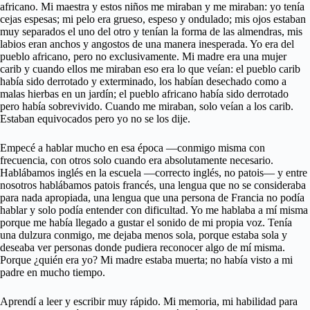
africano. Mi maestra y estos niños me miraban y me miraban: yo tenía
cejas espesas; mi pelo era grueso, espeso y ondulado; mis ojos estaban
muy separados el uno del otro y tenían la forma de las almendras, mis
labios eran anchos y angostos de una manera inesperada. Yo era del
pueblo africano, pero no exclusivamente. Mi madre era una mujer
carib y cuando ellos me miraban eso era lo que veían: el pueblo carib
había sido derrotado y exterminado, los habían desechado como a
malas hierbas en un jardín; el pueblo africano había sido derrotado
pero había sobrevivido. Cuando me miraban, solo veían a los carib.
Estaban equivocados pero yo no se los dije.
Empecé a hablar mucho en esa época —conmigo misma con
frecuencia, con otros solo cuando era absolutamente necesario.
Hablábamos inglés en la escuela —correcto inglés, no patois— y entre
nosotros hablábamos patois francés, una lengua que no se consideraba
para nada apropiada, una lengua que una persona de Francia no podía
hablar y solo podía entender con dificultad. Yo me hablaba a mí misma
porque me había llegado a gustar el sonido de mi propia voz. Tenía
una dulzura conmigo, me dejaba menos sola, porque estaba sola y
deseaba ver personas donde pudiera reconocer algo de mí misma.
Porque ¿quién era yo? Mi madre estaba muerta; no había visto a mi
padre en mucho tiempo.
Aprendí a leer y escribir muy rápido. Mi memoria, mi habilidad para