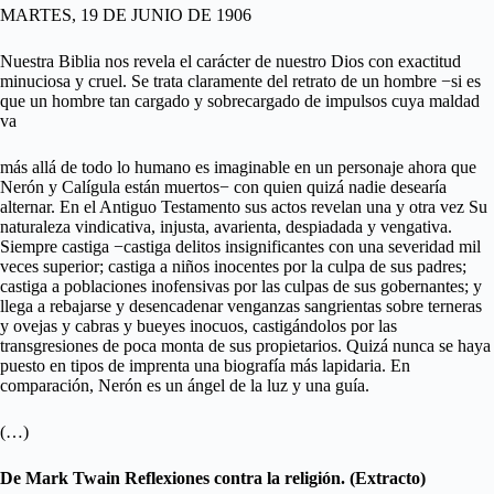
MARTES, 19 DE JUNIO DE 1906
Nuestra Biblia nos revela el carácter de nuestro Dios con exactitud
minuciosa y cruel. Se trata claramente del retrato de un hombre −si es
que un hombre tan cargado y sobrecargado de impulsos cuya maldad
va
más allá de todo lo humano es imaginable en un personaje ahora que
Nerón y Calígula están muertos− con quien quizá nadie desearía
alternar. En el Antiguo Testamento sus actos revelan una y otra vez Su
naturaleza vindicativa, injusta, avarienta, despiadada y vengativa.
Siempre castiga −castiga delitos insignificantes con una severidad mil
veces superior; castiga a niños inocentes por la culpa de sus padres;
castiga a poblaciones inofensivas por las culpas de sus gobernantes; y
llega a rebajarse y desencadenar venganzas sangrientas sobre terneras
y ovejas y cabras y bueyes inocuos, castigándolos por las
transgresiones de poca monta de sus propietarios. Quizá nunca se haya
puesto en tipos de imprenta una biografía más lapidaria. En
comparación, Nerón es un ángel de la luz y una guía.
(…)
De Mark Twain Reflexiones contra la religión. (Extracto)