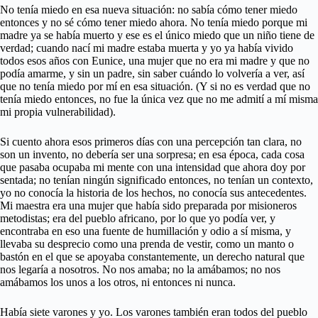
No tenía miedo en esa nueva situación: no sabía cómo tener miedo
entonces y no sé cómo tener miedo ahora. No tenía miedo porque mi
madre ya se había muerto y ese es el único miedo que un niño tiene de
verdad; cuando nací mi madre estaba muerta y yo ya había vivido
todos esos años con Eunice, una mujer que no era mi madre y que no
podía amarme, y sin un padre, sin saber cuándo lo volvería a ver, así
que no tenía miedo por mí en esa situación. (Y si no es verdad que no
tenía miedo entonces, no fue la única vez que no me admití a mí misma
mi propia vulnerabilidad).
Si cuento ahora esos primeros días con una percepción tan clara, no
son un invento, no debería ser una sorpresa; en esa época, cada cosa
que pasaba ocupaba mi mente con una intensidad que ahora doy por
sentada; no tenían ningún significado entonces, no tenían un contexto,
yo no conocía la historia de los hechos, no conocía sus antecedentes.
Mi maestra era una mujer que había sido preparada por misioneros
metodistas; era del pueblo africano, por lo que yo podía ver, y
encontraba en eso una fuente de humillación y odio a sí misma, y
llevaba su desprecio como una prenda de vestir, como un manto o
bastón en el que se apoyaba constantemente, un derecho natural que
nos legaría a nosotros. No nos amaba; no la amábamos; no nos
amábamos los unos a los otros, ni entonces ni nunca.
Había siete varones y yo. Los varones también eran todos del pueblo