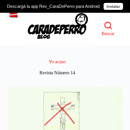
Descargá la app Rev_CaraDePerro para Android
Instalar
Saltar
al
contenido
Buscar
Yo acuso
Revista Número 14