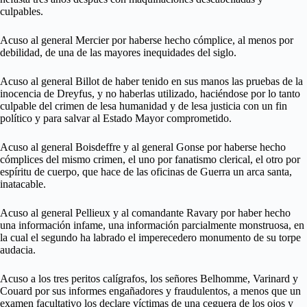
culpables.
Acuso al general Mercier por haberse hecho cómplice, al menos por
debilidad, de una de las mayores inequidades del siglo.
Acuso al general Billot de haber tenido en sus manos las pruebas de la
inocencia de Dreyfus, y no haberlas utilizado, haciéndose por lo tanto
culpable del crimen de lesa humanidad y de lesa justicia con un fin
político y para salvar al Estado Mayor comprometido.
Acuso al general Boisdeffre y al general Gonse por haberse hecho
cómplices del mismo crimen, el uno por fanatismo clerical, el otro por
espíritu de cuerpo, que hace de las oficinas de Guerra un arca santa,
inatacable.
Acuso al general Pellieux y al comandante Ravary por haber hecho
una información infame, una información parcialmente monstruosa, en
la cual el segundo ha labrado el imperecedero monumento de su torpe
audacia.
Acuso a los tres peritos calígrafos, los señores Belhomme, Varinard y
Couard por sus informes engañadores y fraudulentos, a menos que un
examen facultativo los declare víctimas de una ceguera de los ojos y