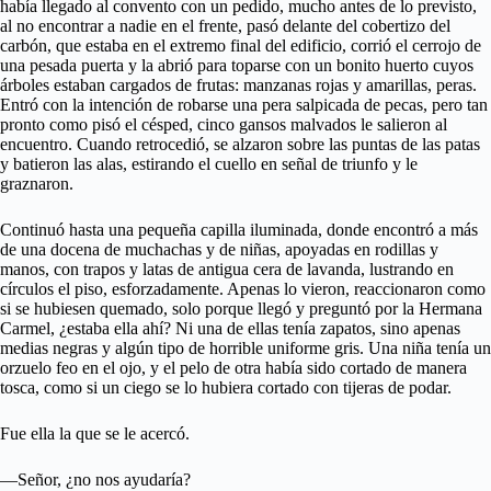
había llegado al convento con un pedido, mucho antes de lo previsto,
al no encontrar a nadie en el frente, pasó delante del cobertizo del
carbón, que estaba en el extremo final del edificio, corrió el cerrojo de
una pesada puerta y la abrió para toparse con un bonito huerto cuyos
árboles estaban cargados de frutas: manzanas rojas y amarillas, peras.
Entró con la intención de robarse una pera salpicada de pecas, pero tan
pronto como pisó el césped, cinco gansos malvados le salieron al
encuentro. Cuando retrocedió, se alzaron sobre las puntas de las patas
y batieron las alas, estirando el cuello en señal de triunfo y le
graznaron.
Continuó hasta una pequeña capilla iluminada, donde encontró a más
de una docena de muchachas y de niñas, apoyadas en rodillas y
manos, con trapos y latas de antigua cera de lavanda, lustrando en
círculos el piso, esforzadamente. Apenas lo vieron, reaccionaron como
si se hubiesen quemado, solo porque llegó y preguntó por la Hermana
Carmel, ¿estaba ella ahí? Ni una de ellas tenía zapatos, sino apenas
medias negras y algún tipo de horrible uniforme gris. Una niña tenía un
orzuelo feo en el ojo, y el pelo de otra había sido cortado de manera
tosca, como si un ciego se lo hubiera cortado con tijeras de podar.
Fue ella la que se le acercó.
—Señor, ¿no nos ayudaría?