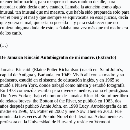
retener información, para recuperar el más mínimo detalle, para
recordar quién decía qué y cuándo, llamaba la atención como algo
inusual, tan inusual que mi maestra, que había sido preparada solo para
ver el bien y el mal y que siempre se equivocaba en esos juicios, decía
que yo era el mal, que estaba poseída —y para establecer que no
cupiera ninguna duda de esto, señalaba una vez más que mi madre era
de los carib.
(…)
De Jamaica Kincaid Autobiografia de mi madre. (Extracto)
Jamaica Kincaid (Elaine Potter Richardson) nació en Saint John’s,
capital de Antigua y Barbuda, en 1949. Vivió allí con su madre y su
padrastro, estudió en el sistema de educación inglés, y en 1965 se
mudó a Nueva York, donde trabajó como niñera y estudió fotografía.
En 1973 comenzó a escribir para diversos medios, como el prestigioso
The New Yorker, bajo el nombre de Jamaica Kincaid. Su primer libro
de relatos breves, the Bottom of the River, se publicó en 1983, dos
años después publicó Annie John, en 1990 Lucy, Autobiografía de mi
madre en 1996, Mr. Potter en 2002 y See Now Then en 2013. Fue
nominada tres veces al Premio Nobel de Literatura. Actualmente es
profesora en la Universidad de Harvard y reside en Vermont.