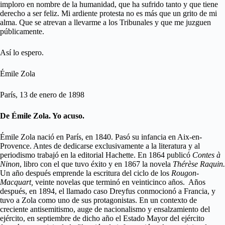
imploro en nombre de la humanidad, que ha sufrido tanto y que tiene
derecho a ser feliz. Mi ardiente protesta no es más que un grito de mi
alma. Que se atrevan a llevarme a los Tribunales y que me juzguen
públicamente.
Así lo espero.
Émile Zola
París, 13 de enero de 1898
De Émile Zola. Yo acuso.
Émile Zola nació en París, en 1840. Pasó su infancia en Aix-en-
Provence. Antes de dedicarse exclusivamente a la literatura y al
periodismo trabajó en la editorial Hachette. En 1864 publicó
Contes à
Ninon
, libro con el que tuvo éxito y en 1867 la novela
Thérèse Raquin.
Un año después emprende la escritura del ciclo de los
Rougon-
Macquart,
veinte novelas que terminó en veinticinco años. Años
después, en 1894, el llamado caso Dreyfus conmocionó a Francia, y
tuvo a Zola como uno de sus protagonistas. En un contexto de
creciente antisemitismo, auge de nacionalismo y ensalzamiento del
ejército, en septiembre de dicho año el Estado Mayor del ejército