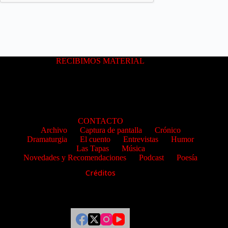
RECIBIMOS MATERIAL
CONTACTO
Archivo
Captura de pantalla
Crónico
Dramaturgia
El cuento
Entrevistas
Humor
Las Tapas
Música
Novedades y Recomendaciones
Podcast
Poesía
Créditos