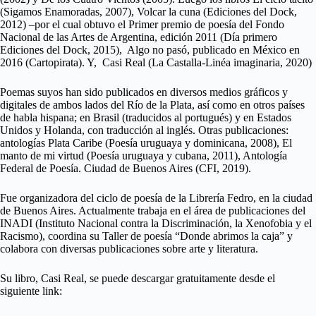
(Sigamos Enamoradas, 2007), Volcar la cuna (Ediciones del Dock,
2012) –por el cual obtuvo el Primer premio de poesía del Fondo
Nacional de las Artes de Argentina, edición 2011 (Día primero
Ediciones del Dock, 2015), Algo no pasó, publicado en México en
2016 (Cartopirata). Y, Casi Real (La Castalla-Linéa imaginaria, 2020)
Poemas suyos han sido publicados en diversos medios gráficos y
digitales de ambos lados del Río de la Plata, así como en otros países
de habla hispana; en Brasil (traducidos al portugués) y en Estados
Unidos y Holanda, con traducción al inglés. Otras publicaciones:
antologías Plata Caribe (Poesía uruguaya y dominicana, 2008), El
manto de mi virtud (Poesía uruguaya y cubana, 2011), Antología
Federal de Poesía. Ciudad de Buenos Aires (CFI, 2019).
Fue organizadora del ciclo de poesía de la Librería Fedro, en la ciudad
de Buenos Aires. Actualmente trabaja en el área de publicaciones del
INADI (Instituto Nacional contra la Discriminación, la Xenofobia y el
Racismo), coordina su Taller de poesía “Donde abrimos la caja” y
colabora con diversas publicaciones sobre arte y literatura.
Su libro, Casi Real, se puede descargar gratuitamente desde el
siguiente link: