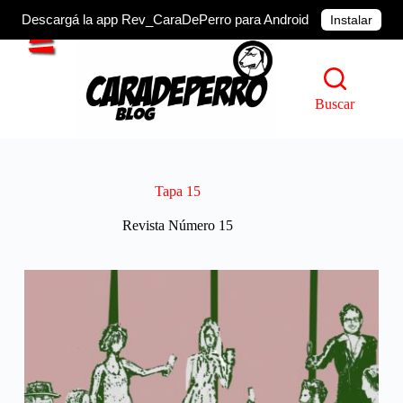
Descargá la app Rev_CaraDePerro para Android
Instalar
Saltar
al
contenido
Buscar
Tapa 15
Revista Número 15