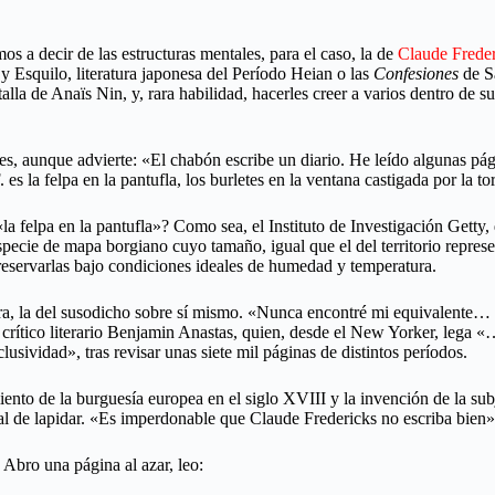
s a decir de las estructuras mentales, para el caso, la de
Claude Freder
 Esquilo, literatura japonesa del Período Heian o las
Confesiones
de Sa
lla de Anaïs Nin, y, rara habilidad, hacerles creer a varios dentro de su
des, aunque advierte: «El chabón escribe un diario. He leído algunas p
s la felpa en la pantufla, los burletes en la ventana castigada por la 
«la felpa en la pantufla»? Como sea, el Instituto de Investigación Get
specie de mapa borgiano cuyo tamaño, igual que el del territorio represe
reservarlas bajo condiciones ideales de humedad y temperatura.
otra, la del susodicho sobre sí mismo. «Nunca encontré mi equivalente
l crítico literario Benjamin Anastas, quien, desde el New Yorker, lega «
usividad», tras revisar unas siete mil páginas de distintos períodos.
iento de la burguesía europea en el siglo XVIII y la invención de la sub
gual de lapidar. «Es imperdonable que Claude Fredericks no escriba bien»
 Abro una página al azar, leo: