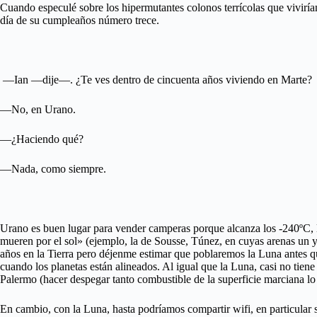
Cuando especulé sobre los hipermutantes colonos terrícolas que vivirían
día de su cumpleaños número trece.
—Ian —dije—. ¿Te ves dentro de cincuenta años viviendo en Marte?
—No, en Urano.
—¿Haciendo qué?
—Nada, como siempre.
Urano es buen lugar para vender camperas porque alcanza los -240ºC, la
mueren por el sol» (ejemplo, la de Sousse, Túnez, en cuyas arenas un y
años en la Tierra pero déjenme estimar que poblaremos la Luna antes qu
cuando los planetas están alineados. Al igual que la Luna, casi no tien
Palermo (hacer despegar tanto combustible de la superficie marciana lo 
En cambio, con la Luna, hasta podríamos compartir wifi, en particular s