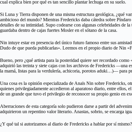
cual explica bien por qué es tan sencillo plantar lechuga en su suelo.
Si Luna y Tierra disponen de una misma estructura geológica, ¿qué vamo
ambicioso del mundo? Mientras Fredericks daba cátedra sobre Píndaro y
detalles de su intimidad. Supo codearse con algunas celebridades de la ta
guardaba dentro de cajas fuertes Mosler en el sótano de la casa.
Nin intuye estar en presencia del único futuro famoso entre sus amista
Dudo de que pueda publicarlas». Leemos en el propio diario de Nin «F. e
Bueno, pero ¿qué artista para la posteridad quiere ser recordado como 
adquirió las treinta y siete cajas con los archivos de Fredericks —una e
la mamá, listas para la verdulería, achicoria, porotos aduki…)— para p
Una cosa es la opinión especializada de Anaïs Nin sobre Fredericks, 
quienes privilegiadamente accedieron al aparatoso diario, entre ellos, e
de un grande que tuvo el privilegio de reconocer su propio genio en excl
Aberraciones de esta categoría solo pudieron darse a partir del advenim
adquirieron un repentino valor literario. Anastas, sobrio, se encarga i
¿Y qué tal si autorizamos al diario de Fredericks a hablar por sí mismo?