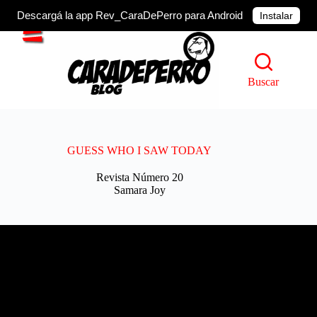
Descargá la app Rev_CaraDePerro para Android
Instalar
Saltar
al
contenido
Buscar
GUESS WHO I SAW TODAY
Revista Número 20
Samara Joy