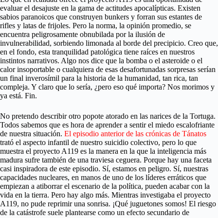
evaluar el desajuste en la gama de actitudes apocalípticas. Existen
sabios paranoicos que construyen bunkers y forran sus estantes de
rifles y latas de frijoles. Pero la norma, la opinión promedio, se
encuentra peligrosamente obnubilada por la ilusión de
invulnerabilidad, sorbiendo limonada al borde del precipicio. Creo que,
en el fondo, esta tranquilidad patológica tiene raíces en nuestros
instintos narrativos. Algo nos dice que la bomba o el asteroide o el
calor insoportable o cualquiera de esas desafortunadas sorpresas serían
un final inverosímil para la historia de la humanidad, tan rica, tan
compleja. Y claro que lo sería, ¿pero eso qué importa? Nos morimos y
ya está. Fin.
No pretendo describir otro popote atorado en las narices de la Tortuga.
Todos sabemos que es hora de aprender a sentir el miedo escalofriante
de nuestra situación.
El episodio anterior de las crónicas de Tánatos
trató el aspecto infantil de nuestro suicidio colectivo, pero lo que
muestra el proyecto A119 es la manera en la que la inteligencia más
madura sufre también de una traviesa ceguera. Porque hay una faceta
casi inspiradora de este episodio. Sí, estamos en peligro. Sí, nuestras
capacidades nucleares, en manos de uno de los líderes erráticos que
empiezan a atiborrar el escenario de la política, pueden acabar con la
vida en la tierra. Pero hay algo más. Mientras investigaba el proyecto
A119, no pude reprimir una sonrisa. ¡Qué juguetones somos! El riesgo
de la catástrofe suele plantearse como un efecto secundario de