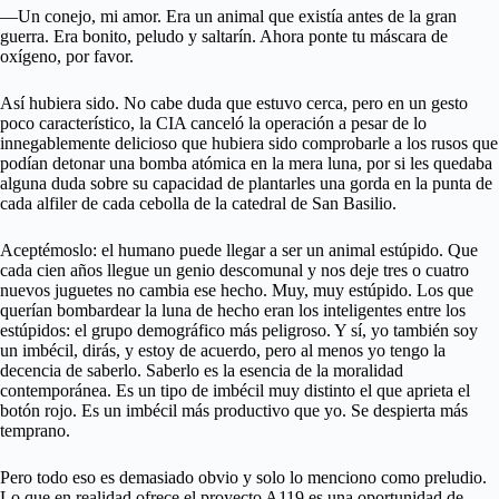
—Un conejo, mi amor. Era un animal que existía antes de la gran
guerra. Era bonito, peludo y saltarín. Ahora ponte tu máscara de
oxígeno, por favor.
Así hubiera sido. No cabe duda que estuvo cerca, pero en un gesto
poco característico, la CIA canceló la operación a pesar de lo
innegablemente delicioso que hubiera sido comprobarle a los rusos que
podían detonar una bomba atómica en la mera luna, por si les quedaba
alguna duda sobre su capacidad de plantarles una gorda en la punta de
cada alfiler de cada cebolla de la catedral de San Basilio.
Aceptémoslo: el humano puede llegar a ser un animal estúpido. Que
cada cien años llegue un genio descomunal y nos deje tres o cuatro
nuevos juguetes no cambia ese hecho. Muy, muy estúpido. Los que
querían bombardear la luna de hecho eran los inteligentes entre los
estúpidos: el grupo demográfico más peligroso. Y sí, yo también soy
un imbécil, dirás, y estoy de acuerdo, pero al menos yo tengo la
decencia de saberlo. Saberlo es la esencia de la moralidad
contemporánea. Es un tipo de imbécil muy distinto el que aprieta el
botón rojo. Es un imbécil más productivo que yo. Se despierta más
temprano.
Pero todo eso es demasiado obvio y solo lo menciono como preludio.
Lo que en realidad ofrece el proyecto A119 es una oportunidad de