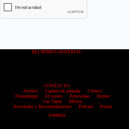
RECIBIMOS MATERIAL
CONTACTO
Archivo
Captura de pantalla
Crónico
Dramaturgia
El cuento
Entrevistas
Humor
Las Tapas
Música
Novedades y Recomendaciones
Podcast
Poesía
Créditos