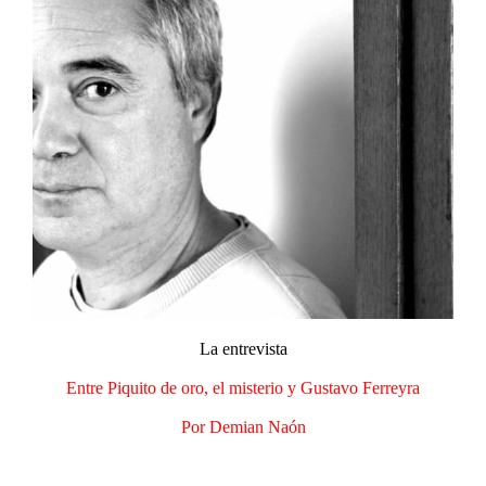
La entrevista​
Entre Piquito de oro, el misterio y Gustavo Ferreyra
Por Demian Naón​