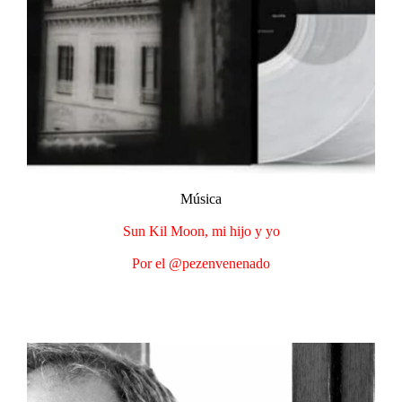
Música​
Sun Kil Moon, mi hijo y yo​
Por el @pezenvenenado​