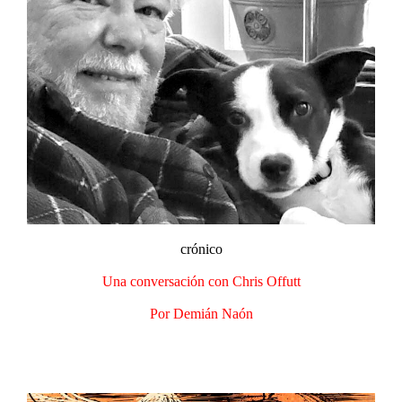
crónico
Una conversación con Chris Offutt​
Por Demián Naón​