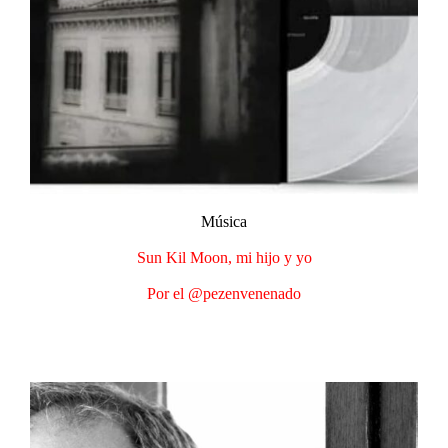
Música​
Sun Kil Moon, mi hijo y yo​
Por el @pezenvenenado​