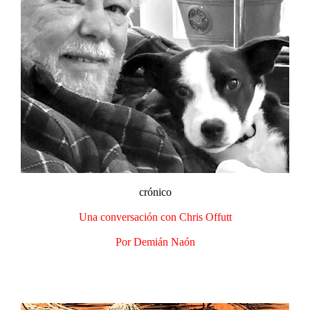
crónico
Una conversación con Chris Offutt​
Por Demián Naón​