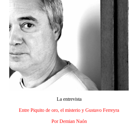
La entrevista​
Entre Piquito de oro, el misterio y Gustavo Ferreyra
Por Demian Naón​