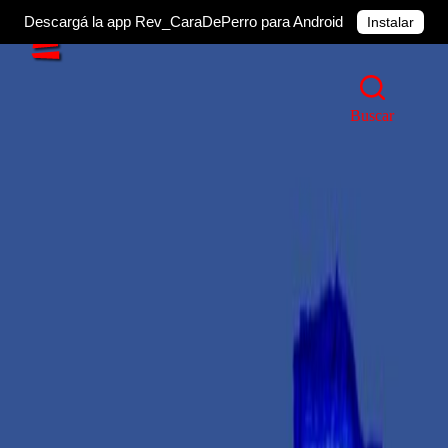
Descargá la app Rev_CaraDePerro para Android
Instalar
Buscar